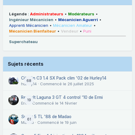
Légende
:
Administrateurs
•
Modérateurs
•
Ingénieur Mécanicien
•
Mécanicien Aguerri
•
Apprenti Mécanicien
•
Mécanicien Amateur
•
Mécanicien Bienfaiteur
•
Vendeur
•
Puni
Superchateau
Sujets récents
Citroën C3 1.4 SX Pack clim '02 de Hurley14
68
hurley14
· Commencé
le 26 juillet 2025
Renault Laguna 3 GT 4 control '10 de Ermi
19
Ermi
· Commencé
le 14 février
Super 5 TL '88 de Madao
61
Madao
· Commencé
le 19 juin