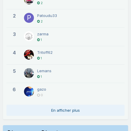
2
2
Patoudu33
2
3
zarma
1
4
Tritoff62
1
5
Lemans
1
6
gazo
0
En afficher plus