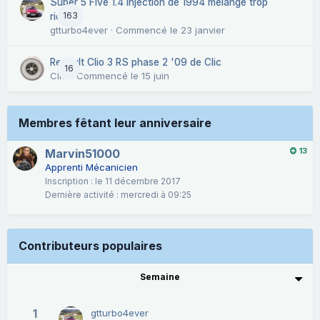
Super 5 Five 1.4 injection de 1994 mélange trop
163
riche.
gtturbo4ever
· Commencé
le 23 janvier
Renault Clio 3 RS phase 2 '09 de Clic
16
CliC
· Commencé
le 15 juin
Membres fêtant leur anniversaire
13
Marvin51000
Apprenti Mécanicien
Inscription :
le 11 décembre 2017
Dernière activité :
mercredi à 09:25
Contributeurs populaires
Semaine
1
gtturbo4ever