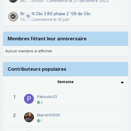
Marvin51000
· Commencé
le 27 décembre 2023
Renault Clio 3 RS phase 2 '09 de Clic
15
CliC
· Commencé
le 15 juin
Membres fêtant leur anniversaire
Aucun membre à afficher
Contributeurs populaires
Semaine
1
Patoudu33
2
2
Marvin51000
1