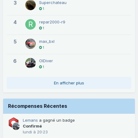
3
Superchateau
1
4
repar2000-r9
1
5
max_bxl
1
6
OlDiver
1
En afficher plus
Récompenses Récentes
Lemans
a gagné un badge
Confirmé
lundi à 20:23