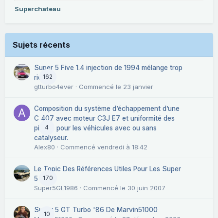
Superchateau
Sujets récents
Super 5 Five 1.4 injection de 1994 mélange trop
162
riche.
gtturbo4ever
· Commencé
le 23 janvier
Composition du système d’échappement d’une
C 407 avec moteur C3J E7 et uniformité des
4
pièces pour les véhicules avec ou sans
catalyseur.
Alex80
· Commencé
vendredi à 18:42
Le Topic Des Références Utiles Pour Les Super
170
5
Super5GL1986
· Commencé
le 30 juin 2007
Super 5 GT Turbo '86 De Marvin51000
10