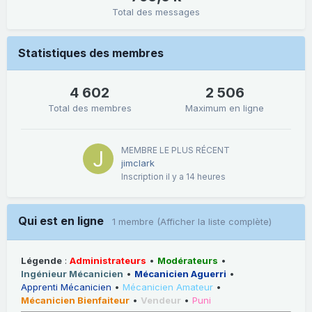
Total des messages
Statistiques des membres
4 602
2 506
Total des membres
Maximum en ligne
MEMBRE LE PLUS RÉCENT
jimclark
Inscription
il y a 14 heures
Qui est en ligne
1 membre
(Afficher la liste complète)
Légende
:
Administrateurs
•
Modérateurs
•
Ingénieur Mécanicien
•
Mécanicien Aguerri
•
Apprenti Mécanicien
•
Mécanicien Amateur
•
Mécanicien Bienfaiteur
•
Vendeur
•
Puni