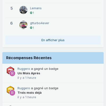
5
Lemans
1
6
gtturbo4ever
1
En afficher plus
Récompenses Récentes
Ruggero
a gagné un badge
Un Mois Après
il y a 1 heure
Ruggero
a gagné un badge
Trois mois déjà
il y a 1 heure