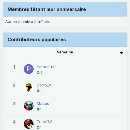
Membres fêtant leur anniversaire
Aucun membre à afficher
Contributeurs populaires
Semaine
1
Patoudu33
2
2
Zorro_X
2
3
Madao
1
4
Tritoff62
1