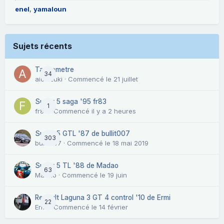
enel
yamaloun
Sujets récents
Tachometre
34
aichizuki
· Commencé
le 21 juillet
Super 5 saga '95 fr83
1
fr83
· Commencé
il y a 2 heures
Super 5 GTL '87 de bullit007
303
bullit007
· Commencé
le 18 mai 2019
Super 5 TL '88 de Madao
63
Madao
· Commencé
le 19 juin
Renault Laguna 3 GT 4 control '10 de Ermi
22
Ermi
· Commencé
le 14 février