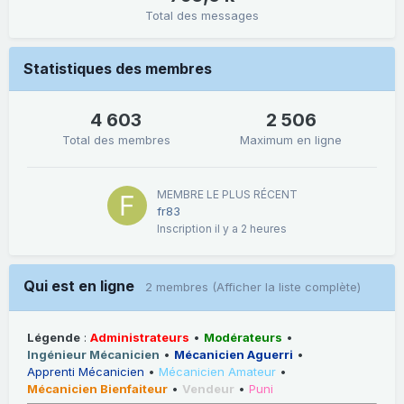
Total des messages
Statistiques des membres
4 603
2 506
Total des membres
Maximum en ligne
MEMBRE LE PLUS RÉCENT
fr83
Inscription
il y a 2 heures
Qui est en ligne
2 membres
(Afficher la liste complète)
Légende
:
Administrateurs
•
Modérateurs
•
Ingénieur Mécanicien
•
Mécanicien Aguerri
•
Apprenti Mécanicien
•
Mécanicien Amateur
•
Mécanicien Bienfaiteur
•
Vendeur
•
Puni