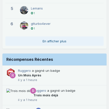
5
Lemans
1
6
gtturbo4ever
1
En afficher plus
Récompenses Récentes
Ruggero
a gagné un badge
Un Mois Après
il y a 1 heure
Ruggero
a gagné un badge
Trois mois déjà
il y a 1 heure