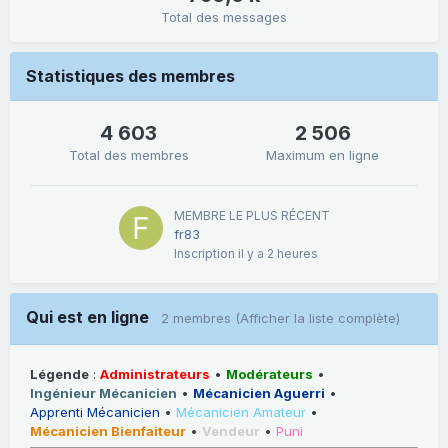
Total des messages
Statistiques des membres
4 603
2 506
Total des membres
Maximum en ligne
MEMBRE LE PLUS RÉCENT
fr83
Inscription
il y a 2 heures
Qui est en ligne
2 membres
(Afficher la liste complète)
Légende
:
Administrateurs
•
Modérateurs
•
Ingénieur Mécanicien
•
Mécanicien Aguerri
•
Apprenti Mécanicien
•
Mécanicien Amateur
•
Mécanicien Bienfaiteur
•
Vendeur
•
Puni