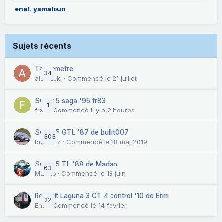
enel
yamaloun
Sujets récents
Tachometre
34
aichizuki
· Commencé
le 21 juillet
Super 5 saga '95 fr83
1
fr83
· Commencé
il y a 2 heures
Super 5 GTL '87 de bullit007
303
bullit007
· Commencé
le 18 mai 2019
Super 5 TL '88 de Madao
63
Madao
· Commencé
le 19 juin
Renault Laguna 3 GT 4 control '10 de Ermi
22
Ermi
· Commencé
le 14 février