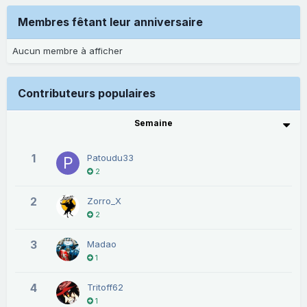
Membres fêtant leur anniversaire
Aucun membre à afficher
Contributeurs populaires
Semaine
1
Patoudu33
2
2
Zorro_X
2
3
Madao
1
4
Tritoff62
1