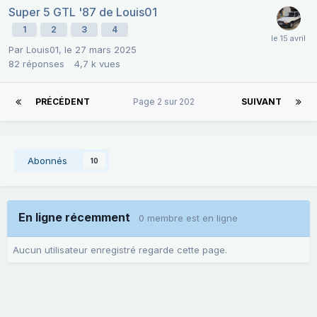
Super 5 GTL '87 de Louis01
1
2
3
4
Par
Louis01
,
le 27 mars 2025
82
réponses
4,7 k
vues
PRÉCÉDENT
Page 2 sur 202
SUIVANT
Abonnés
10
En ligne récemment
0 membre est en ligne
Aucun utilisateur enregistré regarde cette page.