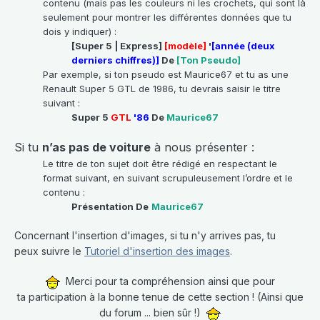
contenu (mais pas les couleurs ni les crochets, qui sont là
seulement pour montrer les différentes données que tu
dois y indiquer) :
[Super 5 | Express]
[modèle]
'
[année (deux
derniers chiffres)]
De
[Ton Pseudo]
Par exemple, si ton pseudo est Maurice67 et tu as une
Renault Super 5 GTL de 1986, tu devrais saisir le titre
suivant :
Super 5
GTL
'86
De
Maurice67
Si tu
n’as pas de voiture
à nous présenter :
Le titre de ton sujet doit être rédigé en respectant le
format suivant, en suivant scrupuleusement l’ordre et le
contenu :
Présentation De
Maurice67
Concernant l'insertion d'images, si tu n'y arrives pas, tu
peux suivre le
Tutoriel d'insertion des images
.
Merci pour ta compréhension ainsi que pour
ta participation à la bonne tenue de cette section ! (Ainsi que
du forum ... bien sûr !)