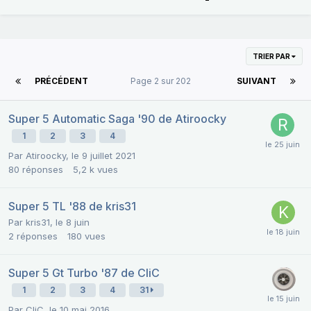
TRIER PAR
PRÉCÉDENT
Page 2 sur 202
SUIVANT
Super 5 Automatic Saga '90 de Atiroocky
1
2
3
4
Par
Atiroocky
,
le 9 juillet 2021
80
réponses
5,2 k
vues
Super 5 TL '88 de kris31
Par
kris31
,
le 8 juin
2
réponses
180
vues
Super 5 Gt Turbo '87 de CliC
1
2
3
4
31
Par
CliC
,
le 10 mai 2016