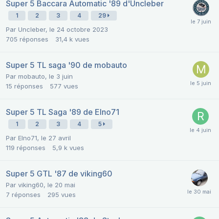
Super 5 Baccara Automatic '89 d'Uncleber
1
2
3
4
29
Par
Uncleber
,
le 24 octobre 2023
705
réponses
31,4 k
vues
Super 5 TL saga '90 de mobauto
Par
mobauto
,
le 3 juin
15
réponses
577
vues
Super 5 TL Saga '89 de Elno71
1
2
3
4
5
Par
Elno71
,
le 27 avril
119
réponses
5,9 k
vues
Super 5 GTL '87 de viking60
Par
viking60
,
le 20 mai
7
réponses
295
vues