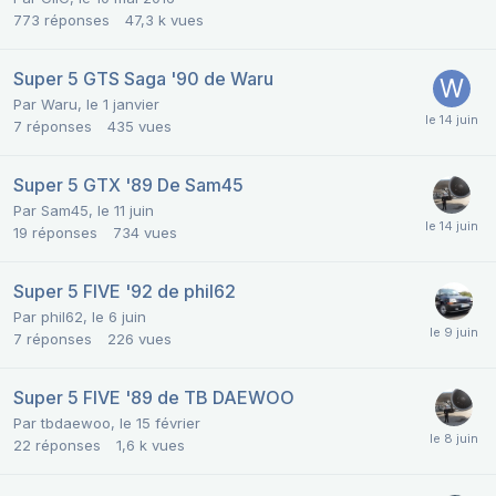
773
réponses
47,3 k
vues
Super 5 GTS Saga '90 de Waru
Par
Waru
,
le 1 janvier
7
réponses
435
vues
Super 5 GTX '89 De Sam45
Par
Sam45
,
le 11 juin
19
réponses
734
vues
Super 5 FIVE '92 de phil62
Par
phil62
,
le 6 juin
7
réponses
226
vues
Super 5 FIVE '89 de TB DAEWOO
Par
tbdaewoo
,
le 15 février
22
réponses
1,6 k
vues