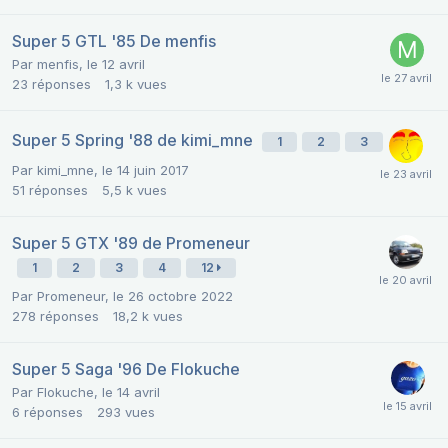
Super 5 GTL '85 De menfis
Par
menfis
,
le 12 avril
23
réponses
1,3 k
vues
Super 5 Spring '88 de kimi_mne
1
2
3
Par
kimi_mne
,
le 14 juin 2017
51
réponses
5,5 k
vues
Super 5 GTX '89 de Promeneur
1
2
3
4
12
Par
Promeneur
,
le 26 octobre 2022
278
réponses
18,2 k
vues
Super 5 Saga '96 De Flokuche
Par
Flokuche
,
le 14 avril
6
réponses
293
vues