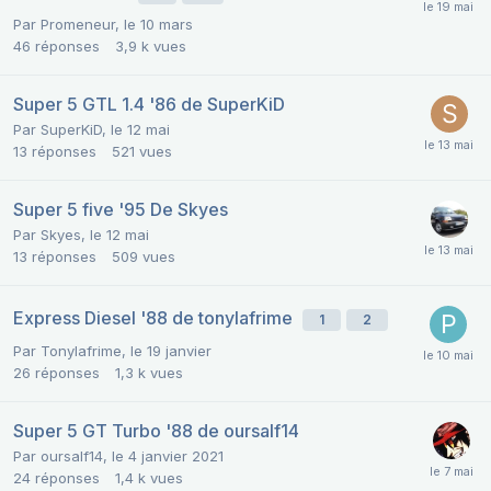
Par
Promeneur
,
le 10 mars
46
réponses
3,9 k
vues
Super 5 GTL 1.4 '86 de SuperKiD
Par
SuperKiD
,
le 12 mai
13
réponses
521
vues
Super 5 five '95 De Skyes
Par
Skyes
,
le 12 mai
13
réponses
509
vues
Express Diesel '88 de tonylafrime
1
2
Par
Tonylafrime
,
le 19 janvier
26
réponses
1,3 k
vues
Super 5 GT Turbo '88 de oursalf14
Par
oursalf14
,
le 4 janvier 2021
24
réponses
1,4 k
vues