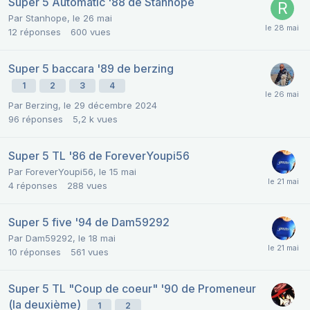
Super 5 Automatic '88 de Stanhope
Par
Stanhope
,
le 26 mai
12
réponses
600
vues
Super 5 baccara '89 de berzing
1
2
3
4
Par
Berzing
,
le 29 décembre 2024
96
réponses
5,2 k
vues
Super 5 TL '86 de ForeverYoupi56
Par
ForeverYoupi56
,
le 15 mai
4
réponses
288
vues
Super 5 five '94 de Dam59292
Par
Dam59292
,
le 18 mai
10
réponses
561
vues
Super 5 TL "Coup de coeur" '90 de Promeneur
(la deuxième)
1
2