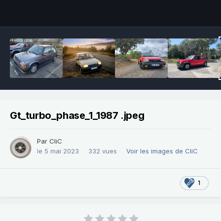
Outils des images
Gt_turbo_phase_1_1987 .jpeg
Par
CliC
le 5 mai 2023
332 vues
Voir les images de CliC
1