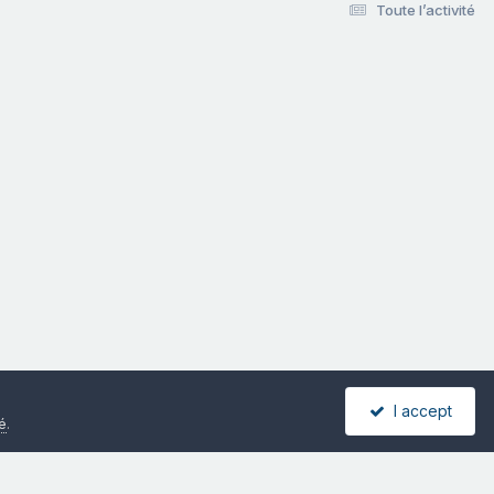
Toute l’activité
Hebergé par
I accept
té
.