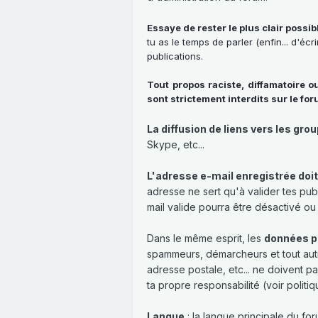
Essaye de rester le plus clair possib
tu as le temps de parler (enfin... d'é
publications.
Tout propos raciste, diffamatoire o
sont strictement interdits sur le fo
La diffusion de liens vers les gro
Skype, etc...
L'adresse e-mail enregistrée doi
adresse ne sert qu'à valider tes pu
mail valide pourra être désactivé ou
Dans le même esprit, les
données pe
spammeurs, démarcheurs et tout autr
adresse postale, etc... ne doivent 
ta propre responsabilité (voir politiq
Langue
: la langue principale du fo