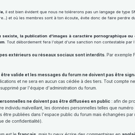
le
, il est bien évident que nous ne tolérerons pas un langage de type S
crire...) et où les membres sont à ton écoute, évite donc de faire perdr
u sexiste, la publication d'images à caractère pornographique ou e
rum
. Tout débordement fera l'objet d'une sanction non contestable par l
upes extérieurs ou réseaux sociaux sont interdits
. Par exemple 
t être valide et les messages du forum ne doivent pas être si
blications et ne sera en aucun cas cédée à des tiers. Tout compte 
 supprimé par l'équipe d'administration du forum.
rsonnelles ne doivent pas être diffusées en public
: afin de p
e individu malveillant, les données personnelles telles que numéro
pas être publiées dans l'espace public du forum mais échangées par
ue de confidentialité).
rum est le
français
, mais tu peux écrire des commentaires en
angla