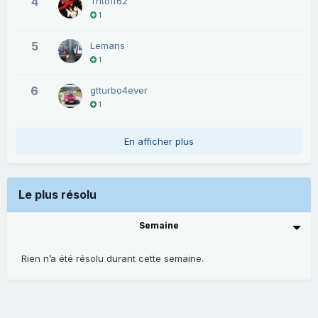
4
Tritoff62
1
5
Lemans
1
6
gtturbo4ever
1
En afficher plus
Le plus résolu
Semaine
Rien n’a été résolu durant cette semaine.