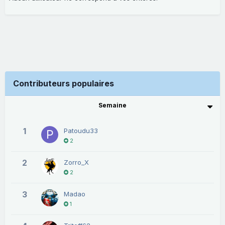
Contributeurs populaires
Semaine
1
Patoudu33
2
2
Zorro_X
2
3
Madao
1