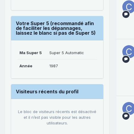
Votre Super 5 (recommandé afin
de faciliter les dépannages,
laissez le blanc si pas de Super 5)
Ma Super 5
Super 5 Automatic
Année
1987
Visiteurs récents du profil
Le bloc de visiteurs récents est désactivé
et il n’est pas visible pour les autres
utilisateurs.