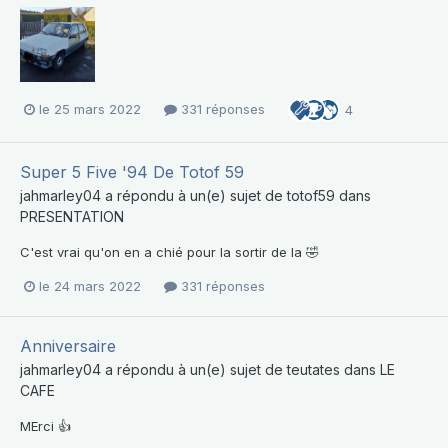
le 25 mars 2022
331 réponses
4
Super 5 Five '94 De Totof 59
jahmarley04
a répondu à un(e) sujet de
totof59
dans
PRESENTATION
C'est vrai qu'on en a chié pour la sortir de la 🤣
le 24 mars 2022
331 réponses
Anniversaire
jahmarley04
a répondu à un(e) sujet de
teutates
dans
LE
CAFE
MErci 👍