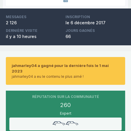
MESSAGES
INSCRIPTION
2 126
le 6 décembre 2017
DERNIÈRE VISITE
JOURS GAGNÉS
il y a 10 heures
66
jahmarley04 a gagné pour la dernière fois le 1 mai
2023
jahmarley04 a eu le contenu le plus aimé !
RÉPUTATION SUR LA COMMUNAUTÉ
260
Expert