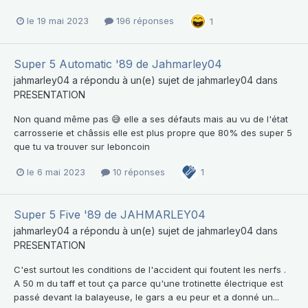
le 19 mai 2023
196 réponses
1
Super 5 Automatic '89 de Jahmarley04
jahmarley04
a répondu à un(e) sujet de
jahmarley04
dans
PRESENTATION
Non quand même pas 😅 elle a ses défauts mais au vu de l'état
carrosserie et châssis elle est plus propre que 80% des super 5
que tu va trouver sur leboncoin
le 6 mai 2023
10 réponses
1
Super 5 Five '89 de JAHMARLEY04
jahmarley04
a répondu à un(e) sujet de
jahmarley04
dans
PRESENTATION
C'est surtout les conditions de l'accident qui foutent les nerfs .
A 50 m du taff et tout ça parce qu'une trotinette électrique est
passé devant la balayeuse, le gars a eu peur et a donné un...