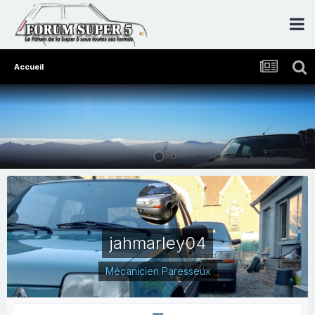
Accueil
jahmarley04
Mécanicien Paresseux