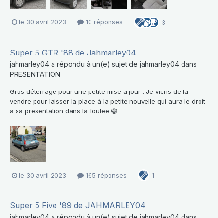
le 30 avril 2023
10 réponses
3
Super 5 GTR '88 de Jahmarley04
jahmarley04
a répondu à un(e) sujet de
jahmarley04
dans
PRESENTATION
Gros déterrage pour une petite mise a jour . Je viens de la
vendre pour laisser la place à la petite nouvelle qui aura le droit
à sa présentation dans la foulée 😁
le 30 avril 2023
165 réponses
1
Super 5 Five '89 de JAHMARLEY04
jahmarley04
a répondu à un(e) sujet de
jahmarley04
dans