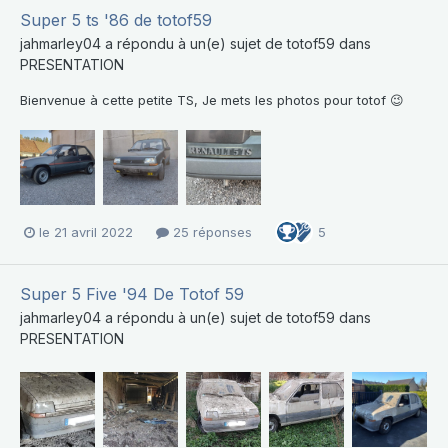
Super 5 ts '86 de totof59
jahmarley04
a répondu à un(e) sujet de
totof59
dans
PRESENTATION
Bienvenue à cette petite TS, Je mets les photos pour totof 😉
le 21 avril 2022
25 réponses
5
Super 5 Five '94 De Totof 59
jahmarley04
a répondu à un(e) sujet de
totof59
dans
PRESENTATION