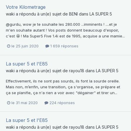
Votre Kilometrage
waki
a répondu à un(e) sujet de
BENI
dans
LA SUPER 5
@gurdu, wow je te souhaite les 280.000 ...imminents ! ....et je
m'en souhaite autant ! Vos posts donnent beaucoup d'espoir,
c'est 🤩 ! Ma Super5 Five 1.4i est de 1995, acquise a une mamie...
le 25 juin 2020
1 659 réponses
La super 5 et l'E85
waki
a répondu à un(e) sujet de
rayou18
dans
LA SUPER 5
Effectivement, ils ne sont pas sourds, ils font la sourde oreille.
Mais non, m’enfin, une transition, ça s'organise, se prépare et
ça se planifie, ça n'a rien a voir avec "dégainer" et tirer un...
le 31 mai 2020
224 réponses
La super 5 et l'E85
waki
a répondu à un(e) sujet de
rayou18
dans
LA SUPER 5