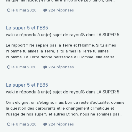
flingue ma jauge, j'evite d'etre a 100% de E85. Sinon, une...
le 6 mai 2020
224 réponses
La super 5 et l'E85
waki
a répondu à un(e) sujet de
rayou18
dans
LA SUPER 5
Le rapport ? Ne separe pas la Terre et l'Homme. Si tu aimes
l'Homme tu aimes la Terre, si tu aimes la Terre tu aimes
l'Homme. La Terre donne naissance a l'Homme, elle est sa...
le 6 mai 2020
224 réponses
La super 5 et l'E85
waki
a répondu à un(e) sujet de
rayou18
dans
LA SUPER 5
On s’éloigne, on s’éloigne, mais bon ca reste d’actualité, comme
la question des carburants et le changement climatique et
l'usage de nos super5 et autres Et non, nous ne sommes pas...
le 6 mai 2020
224 réponses