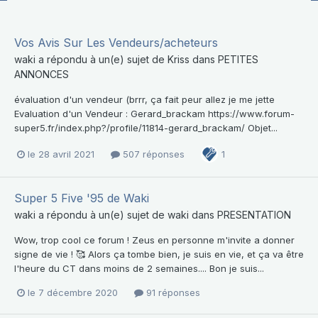
Vos Avis Sur Les Vendeurs/acheteurs
waki
a répondu à un(e) sujet de
Kriss
dans
PETITES
ANNONCES
évaluation d'un vendeur (brrr, ça fait peur allez je me jette
Evaluation d'un Vendeur : Gerard_brackam https://www.forum-
super5.fr/index.php?/profile/11814-gerard_brackam/ Objet...
le 28 avril 2021
507 réponses
1
Super 5 Five '95 de Waki
waki
a répondu à un(e) sujet de
waki
dans
PRESENTATION
Wow, trop cool ce forum ! Zeus en personne m'invite a donner
signe de vie ! 🥰 Alors ça tombe bien, je suis en vie, et ça va être
l'heure du CT dans moins de 2 semaines.... Bon je suis...
le 7 décembre 2020
91 réponses