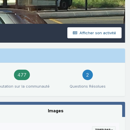
Afficher son activité
477
2
utation sur la communauté
Questions Résolues
Images
TRIER PAR