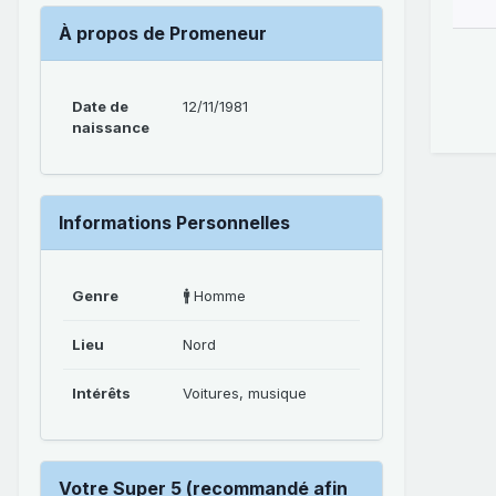
À propos de Promeneur
Date de
12/11/1981
naissance
Informations Personnelles
Genre
🚹 Homme
Lieu
Nord
Intérêts
Voitures, musique
Votre Super 5 (recommandé afin