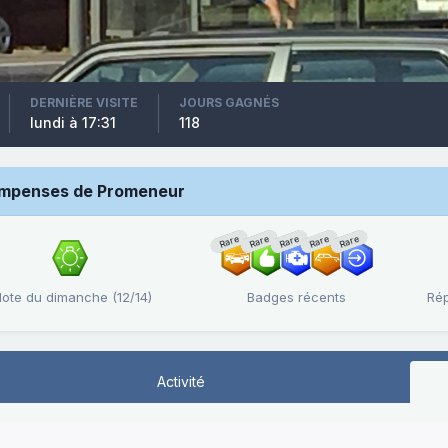
DERNIÈRE VISITE
JOURS GAGNÉS
lundi à 17:31
118
mpenses de Promeneur
Rare
Rare
Rare
Rare
Rare
ilote du dimanche (12/14)
Badges récents
Rép
Activité