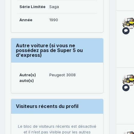
Série Limitée
Saga
Année
1990
Autre voiture (si vous ne
possédez pas de Super 5 ou
d'express)
Autre(s)
Peugeot 3008
auto(s)
Visiteurs récents du profil
Le bloc de visiteurs récents est désactivé
et il n’est pas visible pour les autres