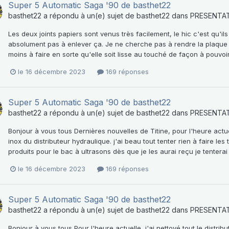
Super 5 Automatic Saga '90 de basthet22
basthet22
a répondu à un(e) sujet de
basthet22
dans
PRESENTA
Les deux joints papiers sont venus très facilement, le hic c'est qu'ils
absolument pas à enlever ça. Je ne cherche pas à rendre la plaque 
moins à faire en sorte qu'elle soit lisse au touché de façon à pouvoir 
le 16 décembre 2023
169 réponses
Super 5 Automatic Saga '90 de basthet22
basthet22
a répondu à un(e) sujet de
basthet22
dans
PRESENTA
Bonjour à vous tous Dernières nouvelles de Titine, pour l'heure actu
inox du distributeur hydraulique. j'ai beau tout tenter rien à faire l
produits pour le bac à ultrasons dès que je les aurai reçu je tente
le 16 décembre 2023
169 réponses
Super 5 Automatic Saga '90 de basthet22
basthet22
a répondu à un(e) sujet de
basthet22
dans
PRESENTA
Bonjour à vous tous Pour l'heure actuelle, j'ai nettoyé tout le distri