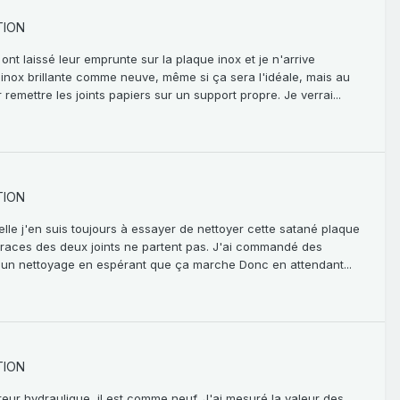
TION
 ont laissé leur emprunte sur la plaque inox et je n'arrive
inox brillante comme neuve, même si ça sera l'idéale, mais au
remettre les joints papiers sur un support propre. Je verrai...
TION
elle j'en suis toujours à essayer de nettoyer cette satané plaque
es traces des deux joints ne partent pas. J'ai commandé des
rai un nettoyage en espérant que ça marche Donc en attendant...
TION
buteur hydraulique, il est comme neuf. J'ai mesuré la valeur des