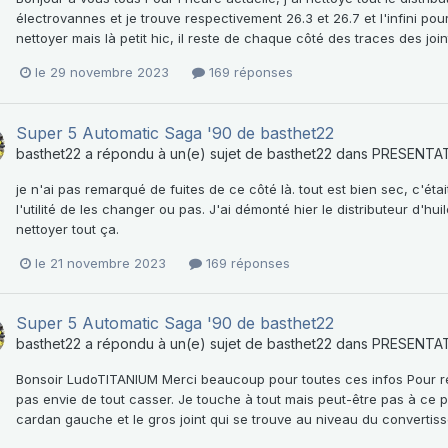
électrovannes et je trouve respectivement 26.3 et 26.7 et l'infini pou
nettoyer mais là petit hic, il reste de chaque côté des traces des join
le 29 novembre 2023
169 réponses
Super 5 Automatic Saga '90 de basthet22
basthet22
a répondu à un(e) sujet de
basthet22
dans
PRESENTA
je n'ai pas remarqué de fuites de ce côté là. tout est bien sec, c'éta
l'utilité de les changer ou pas. J'ai démonté hier le distributeur d'hui
nettoyer tout ça.
le 21 novembre 2023
169 réponses
Super 5 Automatic Saga '90 de basthet22
basthet22
a répondu à un(e) sujet de
basthet22
dans
PRESENTA
Bonsoir LudoTITANIUM Merci beaucoup pour toutes ces infos Pour répo
pas envie de tout casser. Je touche à tout mais peut-être pas à ce poin
cardan gauche et le gros joint qui se trouve au niveau du convertis