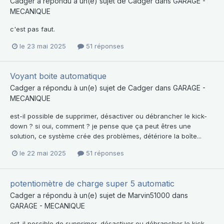
Cadger
a répondu à un(e) sujet de
Cadger
dans
GARAGE -
MECANIQUE
c'est pas faut.
le 23 mai 2025
51 réponses
Voyant boite automatique
Cadger
a répondu à un(e) sujet de
Cadger
dans
GARAGE -
MECANIQUE
est-il possible de supprimer, désactiver ou débrancher le kick-
down ? si oui, comment ? je pense que ça peut êtres une
solution, ce système crée des problèmes, détériore la boîte...
le 22 mai 2025
51 réponses
potentiomètre de charge super 5 automatic
Cadger
a répondu à un(e) sujet de
Marvin51000
dans
GARAGE - MECANIQUE
est-il possible de supprimer, désactiver ou débrancher le kick-