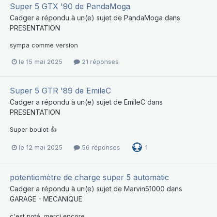
Super 5 GTX '90 de PandaMoga
Cadger
a répondu à un(e) sujet de
PandaMoga
dans
PRESENTATION
sympa comme version
le 15 mai 2025
21 réponses
Super 5 GTR '89 de EmileC
Cadger
a répondu à un(e) sujet de
EmileC
dans
PRESENTATION
Super boulot 👍
le 12 mai 2025
56 réponses
1
potentiomètre de charge super 5 automatic
Cadger
a répondu à un(e) sujet de
Marvin51000
dans
GARAGE - MECANIQUE
c'est noté, merci encore