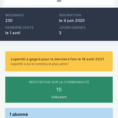
MESSAGES
INSCRIPTION
230
le 4 juin 2020
DERNIÈRE VISITE
JOURS GAGNÉS
le 1 avril
3
supertiti a gagné pour la dernière fois le 18 août 2021
supertiti a eu le contenu le plus aimé !
RÉPUTATION SUR LA COMMUNAUTÉ
15
Débutant
1 abonné