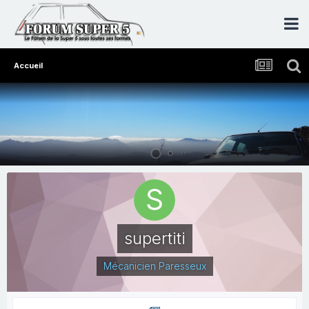
Accueil
supertiti
Mécanicien Paresseux