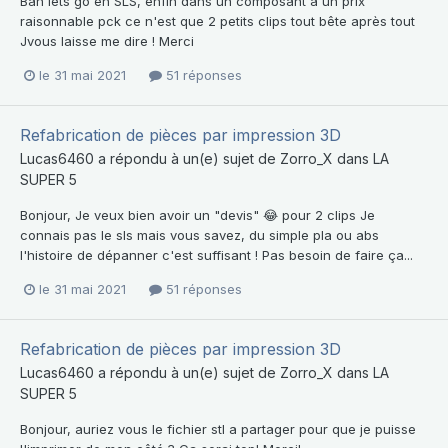
Bah lets go en SLS, enfin dans un composant a un prix
raisonnable pck ce n'est que 2 petits clips tout bête après tout
Jvous laisse me dire ! Merci
le 31 mai 2021
51 réponses
Refabrication de pièces par impression 3D
Lucas6460
a répondu à un(e) sujet de
Zorro_X
dans
LA
SUPER 5
Bonjour, Je veux bien avoir un "devis" 😂 pour 2 clips Je
connais pas le sls mais vous savez, du simple pla ou abs
l'histoire de dépanner c'est suffisant ! Pas besoin de faire ça...
le 31 mai 2021
51 réponses
Refabrication de pièces par impression 3D
Lucas6460
a répondu à un(e) sujet de
Zorro_X
dans
LA
SUPER 5
Bonjour, auriez vous le fichier stl a partager pour que je puisse