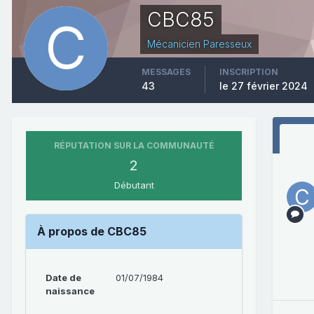
CBC85
Mécanicien Paresseux
MESSAGES
INSCRIPTION
43
le 27 février 2024
RÉPUTATION SUR LA COMMUNAUTÉ
2
Débutant
À propos de CBC85
Date de
01/07/1984
naissance