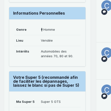
Informations Personnelles
Genre
🚹 Homme
Lieu
Vendée
Intérêts
Automobiles des
années 70, 80 et 90.
Votre Super 5 (recommandé afin
de faciliter les dépannages,
laissez le blanc si pas de Super 5)
Ma Super 5
Super 5 GTS