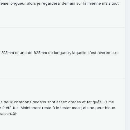
même longueur alors je regarderai demain sur la mienne mais tout
 de 813mm et une de 825mm de longueur, laquelle s'est avérée etre
que les deux charbons dedans sont assez crades et fatigués! Ils me
à été fait. Maintenant reste à le tester mais j’ai une peur bleue
maison..😁