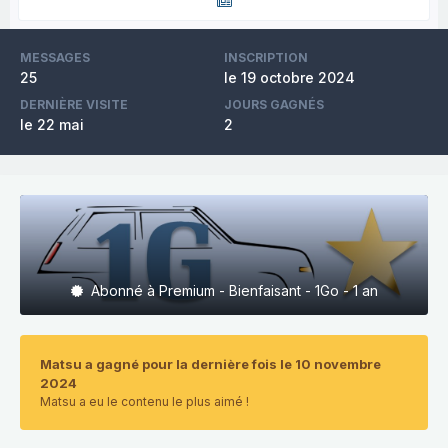
MESSAGES
INSCRIPTION
25
le 19 octobre 2024
DERNIÈRE VISITE
JOURS GAGNÉS
le 22 mai
2
Abonné à Premium - Bienfaisant - 1Go - 1 an
Matsu a gagné pour la dernière fois le 10 novembre
2024
Matsu a eu le contenu le plus aimé !