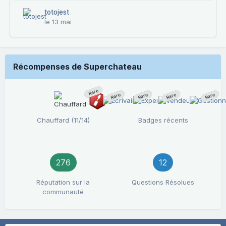
totojest
le 13 mai
Récompenses de Superchateau
Rare
Rare
Rare
Rare
Rare
Chauffard (11/14)
Badges récents
276
12
Réputation sur la
Questions Résolues
communauté