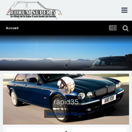
Accueil
rapid35
Mécanicien Aguerri