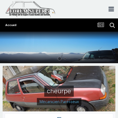
Accueil
cheurpe
Mécanicien Paresseux