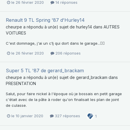
le 26 février 2020
14 réponses
Renault 9 TL Spring '87 d'Hurley14
cheurpe
a répondu à un(e) sujet de
hurley14
dans
AUTRES
VOITURES
C'est dommage, j'ai un c1j qui dort dans le garage...🤦‍♂️
le 26 février 2020
206 réponses
Super 5 TL '87 de gerard_brackam
cheurpe
a répondu à un(e) sujet de
gerard_brackam
dans
PRESENTATION
Salut, pour faire nickel à l'époque où je bossais en petit garage
c'était avec de la pâte à roder qu'on finalisait les plan de joint
de culasse.
le 10 janvier 2020
327 réponses
1