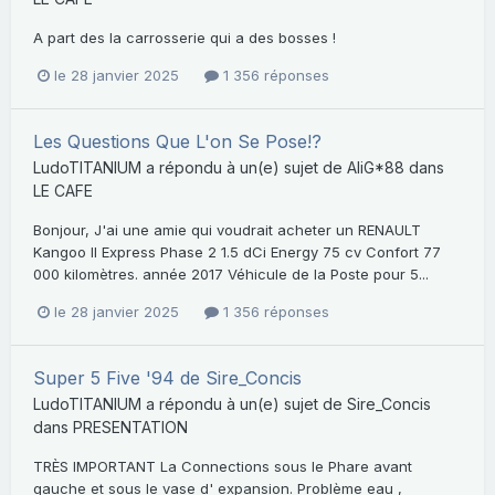
A part des la carrosserie qui a des bosses !
le 28 janvier 2025
1 356 réponses
Les Questions Que L'on Se Pose!?
LudoTITANIUM
a répondu à un(e) sujet de
AliG*88
dans
LE CAFE
Bonjour, J'ai une amie qui voudrait acheter un RENAULT
Kangoo II Express Phase 2 1.5 dCi Energy 75 cv Confort 77
000 kilomètres. année 2017 Véhicule de la Poste pour 5...
le 28 janvier 2025
1 356 réponses
Super 5 Five '94 de Sire_Concis
LudoTITANIUM
a répondu à un(e) sujet de
Sire_Concis
dans
PRESENTATION
TRÈS IMPORTANT La Connections sous le Phare avant
gauche et sous le vase d' expansion. Problème eau ,