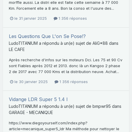
morffle aussi. La distri elle est faite cette semaine à 77 000
Km. Forcement elle a 8 ans. Bon la conso et l'usure des...
le 31 janvier 2025
1 356 réponses
Les Questions Que L'on Se Pose!?
LudoTITANIUM
a répondu à un(e) sujet de
AliG*88
dans
LE CAFE
Après recherche d'infos sur les moteurs Dci. Les 75 et 90 Cv
sont Fiables après 2012 et 2013. donc là un Kangoo 2 phase
2 de 2017 avec 77 000 Kms et la distribution neuve. Achat...
le 30 janvier 2025
1 356 réponses
Vidange LDR Super 5 1.4 l
LudoTITANIUM
a répondu à un(e) sujet de
bmpwr95
dans
GARAGE - MECANIQUE
https://www.diegoyourself.com/index.php?
article=mecanique_super5_ldr Ma méthode pour nettoyer le