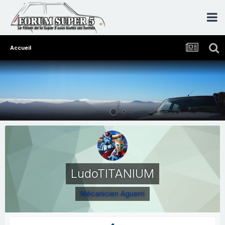
Accueil
LudoTITANIUM
Mécanicien Aguerri