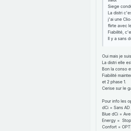
Siege cond
La distri c'
j'ai une Cli
flirte avec l
Fiabilité, c'
Il y a sans
Oui mais je sui
La distri elle 
Bon la conso e
Fiabilité maint
et 2 phase 1.
Cerise sur le g
Pour info les o
dCi = Sans AD
Blue dCi = Ave
Energy = Stop
Confort = OP