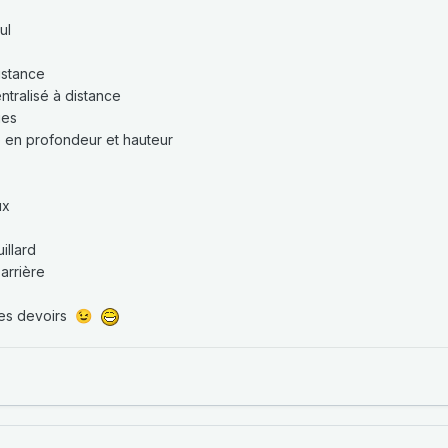
ul
istance
ntralisé à distance
ues
e en profondeur et hauteur
ux
illard
arrière
 mes devoirs
😉