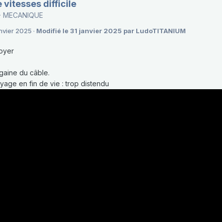
vitesses difficile
- MECANIQUE
anvier 2025
·
Modifié
le 31 janvier 2025
par LudoTITANIUM
toyer
gaine du câble.
age en fin de vie : trop distendu