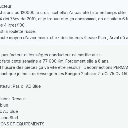
ucteur
est 5 ans où 120000 je crois, soit elle n'a pas été faite en temps utile
o4 dci 75cv de 2019, et je trouve que ça consomme, on est vite à 6 lit
es 4 litres/100.
est la roulette russe.
 doute moyen d'avoir mieux chez des loueurs (Lease Plan , Arval où
s pas facteur et les sièges conducteur ca morffle aussi.
est faite cette semaine à 77 000 Km. Forcement elle a 8 ans.
t l'usure des pièces ça va vite être résolus : Déconnections PERMA
enant que je me suis renseigner les Kangoo 2 phase 2 dCi 75 Cv 1.5L 
ateau : Pas d' AD Blue
ptions Renault:
 blue
c AD blue
 and Start
TIONS ET EQUIPEMENTS :