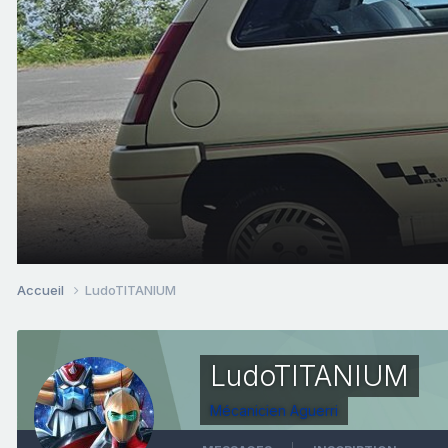
Accueil
LudoTITANIUM
LudoTITANIUM
Mécanicien Aguerri