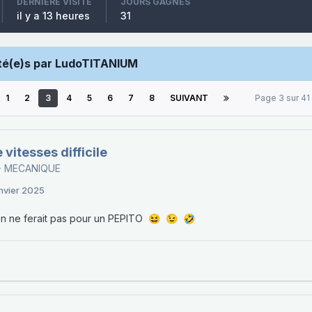
DERNIÈRE VISITE
JOURS GAGNÉS
il y a 13 heures
31
é(e)s par LudoTITANIUM
1
2
3
4
5
6
7
8
SUIVANT
Page 3 sur 4
vitesses difficile
- MECANIQUE
anvier 2025
on ne ferait pas pour un PEPITO
😆
😉
🤣