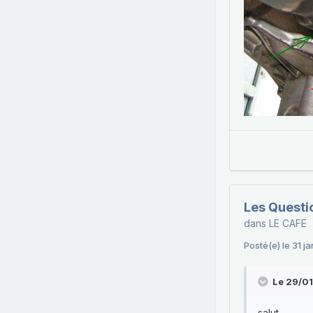
Les Questi
dans
LE CAFE
Posté(e)
le 31 j
Le 29/0
salut