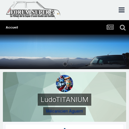
Accueil
LudoTITANIUM
Mécanicien Aguerri