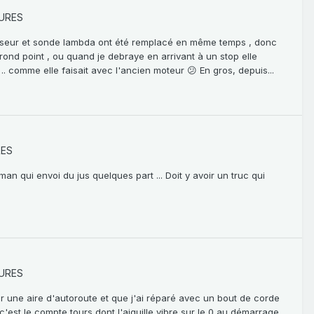
URES
alyseur et sonde lambda ont été remplacé en même temps , donc
 rond point , ou quand je debraye en arrivant à un stop elle
.. comme elle faisait avec l'ancien moteur 😕 En gros, depuis...
RES
n qui envoi du jus quelques part ... Doit y avoir un truc qui
URES
r une aire d'autoroute et que j'ai réparé avec un bout de corde
c'est le compte tours dont l'aiguille vibre sur le 0 au démarrage ,