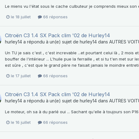
Le miens vu l'état sous le cache culbuteur je comprends mieux son 
le 18 juillet
66 réponses
Citroën C3 1.4 SX Pack clim '02 de Hurley14
hurley14
a répondu à un(e) sujet de
hurley14
dans
AUTRES VOIT
Un TU je sais c'est , c'est increvable ...et pourtant celui là , 2 mois
bouffer de l'intérieur ... L'huile pue la ferraille , et si tu t'en met s
est sûre , c'est que le grand père ne faisait jamais le moindre entretie
le 17 juillet
66 réponses
Citroën C3 1.4 SX Pack clim '02 de Hurley14
hurley14
a répondu à un(e) sujet de
hurley14
dans
AUTRES VOIT
Le moteur, oh sa à du parlé oui ... Sachant qu'elle à toujours son P163
le 16 juillet
66 réponses