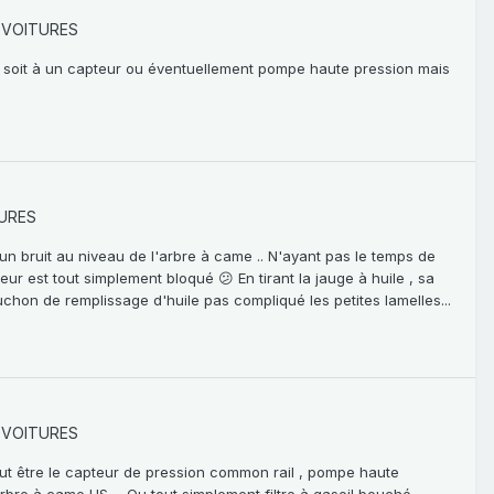
 VOITURES
se soit à un capteur ou éventuellement pompe haute pression mais
URES
 d'un bruit au niveau de l'arbre à came .. N'ayant pas le temps de
teur est tout simplement bloqué 😕 En tirant la jauge à huile , sa
uchon de remplissage d'huile pas compliqué les petites lamelles...
 VOITURES
peut être le capteur de pression common rail , pompe haute
rbre à came HS ... Ou tout simplement filtre à gasoil bouché ...