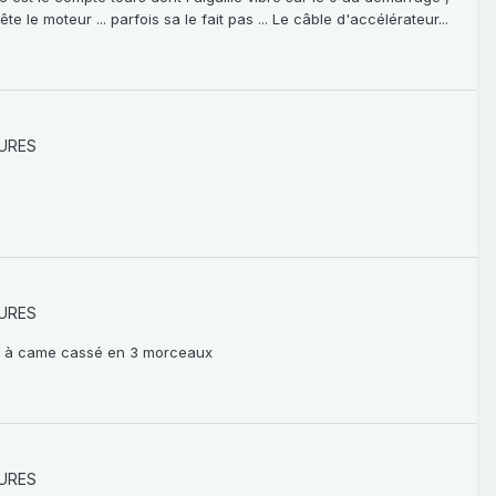
 le moteur ... parfois sa le fait pas ... Le câble d'accélérateur...
URES
URES
rbre à came cassé en 3 morceaux
URES