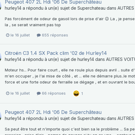
Peugeot 407 2L Hdi '06 De Superchâteau
hurley14
a répondu à un(e) sujet de
Superchateau
dans
AUTRES
Pas forcément de odeur de gasoil lors de prise d'air 😉 La , je pen
la , se serait vraiment pas top
le 16 juillet
655 réponses
Citroën C3 1.4 SX Pack clim '02 de Hurley14
hurley14
a répondu à un(e) sujet de
hurley14
dans
AUTRES VOIT
Moteur hs... Pour faire court , elle ne roule plus depuis avril .. suite
m'en occuper , je l'ai mise de côté , et ... elle ne démarre plus..le mo
force et une forte odeur de ferraille se dégage , et en ouvrant le bo
le 16 juillet
66 réponses
1
Peugeot 407 2L Hdi '06 De Superchâteau
hurley14
a répondu à un(e) sujet de
Superchateau
dans
AUTRES
Sa peut être tout et n'importe quoi c'est bien sa le problème ... Sa 
pression , prise d'air .. pompe de gavage si tu en as une ... capteur a