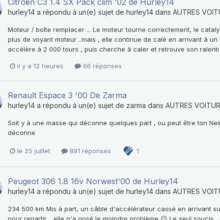
Citroën C3 1.4 SX Pack clim '02 de Hurley14
hurley14
a répondu à un(e) sujet de
hurley14
dans
AUTRES VOIT
Moteur / boîte remplacer ... Le moteur tourne correctement, le cat
plus de voyant moteur ..mais , elle continue de calé en arrivant à un
accélère à 2 000 tours , puis cherche à caler et retrouve son ralenti 
il y a 12 heures
66 réponses
Renault Espace 3 '00 De Zarma
hurley14
a répondu à un(e) sujet de
zarma
dans
AUTRES VOITU
Soit y à une masse qui déconne quelques part , ou peut être ton Neima
déconne
le 25 juillet
891 réponses
1
Peugeot 306 1.8 16v Norwest'00 de Hurley14
hurley14
a répondu à un(e) sujet de
hurley14
dans
AUTRES VOIT
234 500 km Mis à part, un câble d'accélérateur cassé en arrivant su
pour repartir .. elle n'a posé le moindre problème 😉 Le seul soucis , 