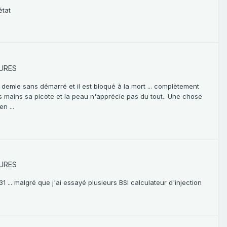
état
URES
 et demie sans démarré et il est bloqué à la mort ... complètement
ur les mains sa picote et la peau n'apprécie pas du tout.. Une chose
n ...
URES
1 ... malgré que j'ai essayé plusieurs BSI calculateur d'injection