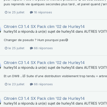
puis reprends vie quelques secondes plus tard , et pareil quand j'arrête
le 25 juillet
16 réponses
Citroën C3 1.4 SX Pack clim '02 de Hurley14
hurley14
a répondu à un(e) sujet de
hurley14
dans
AUTRES VOIT
Changer de pseudo ? Hum pourquoi pas😅
le 25 juillet
66 réponses
Citroën C3 1.4 SX Pack clim '02 de Hurley14
hurley14
a répondu à un(e) sujet de
hurley14
dans
AUTRES VOIT
Et un DW8 ...🤣 Suite d'une distribution visiblement trop tendu = a
le 23 juillet
66 réponses
Citroën C3 1.4 SX Pack clim '02 de Hurley14
hurley14
a répondu à un(e) sujet de
hurley14
dans
AUTRES VOIT