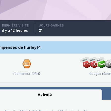
DERNIÈRE VISITE
JOURS GAGNÉS
il y a 12 heures
21
mpenses de hurley14
Rare
Rare
Rare
Promeneur (9/14)
Badges récen
Activité