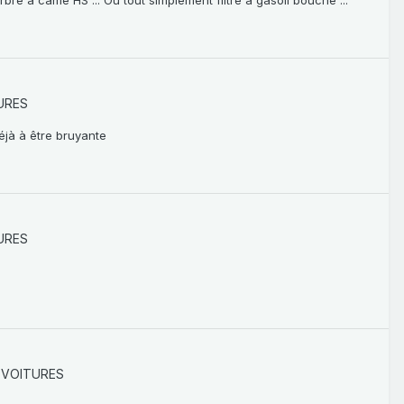
URES
éjà à être bruyante
URES
 VOITURES