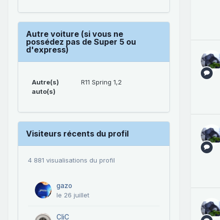
Autre voiture (si vous ne
possédez pas de Super 5 ou
d'express)
Autre(s)
R11 Spring 1,2
auto(s)
Visiteurs récents du profil
4 881 visualisations du profil
gazo
le 26 juillet
CliC