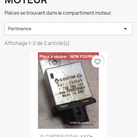
Pièces se trouvant dans le compartiment moteur.

Pertinence
Affichage 1-2 de 2 article(s)
favorite_border
G. CARTIER 02346 : Kit De...