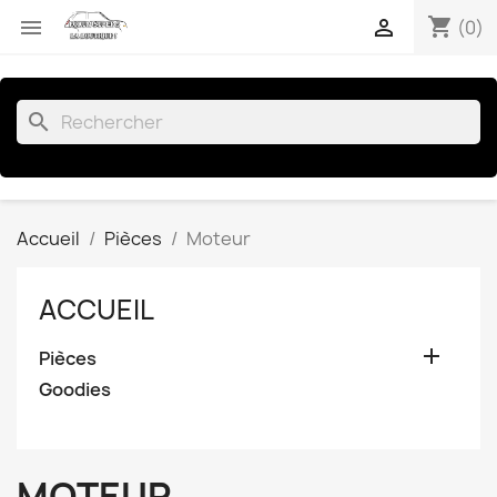
shopping_cart


(0)
search
Accueil
Pièces
Moteur
ACCUEIL

Pièces
Goodies
MOTEUR