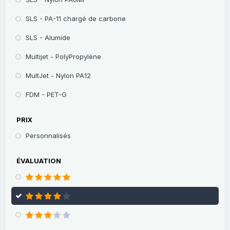
SLS - PA-11 chargé de carbone
SLS - Alumide
Multijet - PolyPropylène
MultJet - Nylon PA12
FDM - PET-G
PRIX
Personnalisés
ÉVALUATION