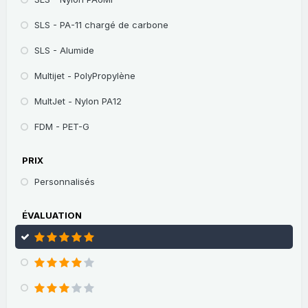
SLS - PA-11 chargé de carbone
SLS - Alumide
Multijet - PolyPropylène
MultJet - Nylon PA12
FDM - PET-G
PRIX
Personnalisés
ÉVALUATION