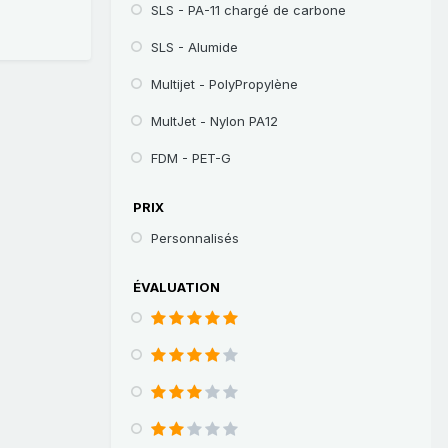
SLS - PA-11 chargé de carbone
SLS - Alumide
Multijet - PolyPropylène
MultJet - Nylon PA12
FDM - PET-G
PRIX
Personnalisés
ÉVALUATION