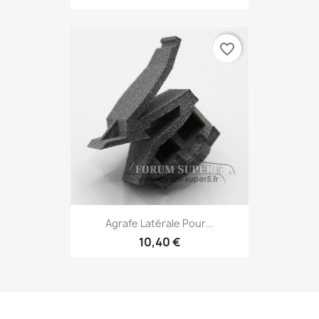
favorite_border
Agrafe Latérale Pour...
10,40 €