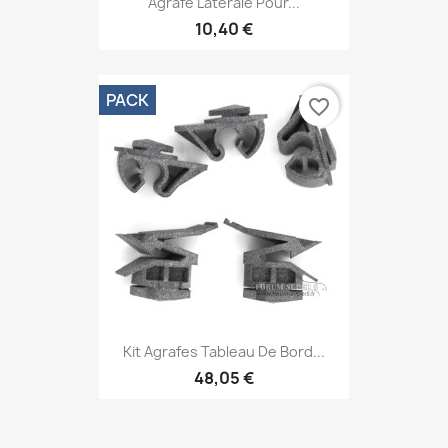
Agrafe Latérale Pour...
10,40 €
PACK
favorite_border
Kit Agrafes Tableau De Bord...
48,05 €