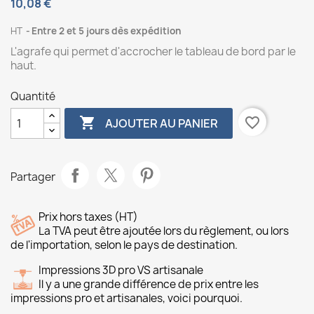
10,08 €
HT
Entre 2 et 5 jours dès expédition
L'agrafe qui permet d'accrocher le tableau de bord par le
haut.
Quantité

favorite_border
AJOUTER AU PANIER
Partager
Prix hors taxes (HT)
La TVA peut être ajoutée lors du règlement, ou lors
de l'importation, selon le pays de destination.
Impressions 3D pro VS artisanale
Il y a une grande différence de prix entre les
impressions pro et artisanales, voici pourquoi.