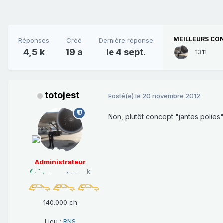
MEILLEURS CO
Réponses
Créé
Dernière réponse
4,5 k
19 a
le 4 sept.
1311
totojest
Posté(e)
le 20 novembre 2012
Non, plutôt concept "jantes polies" 
Administrateur
1 069
28,5 k
140.000 ch
Lieu :
RNS