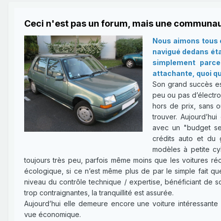
Ceci n'est pas un forum, mais une communau
Nous aimons tous c
navigué dedans étan
simplement parce 
attachante, quoi qu
Son grand succès es
peu ou pas d’électron
hors de prix, sans o
trouver. Aujourd’hui
avec un "budget ser
crédits auto et du 
modèles à petite cy
toujours très peu, parfois même moins que les voitures réce
écologique, si ce n’est même plus de par le simple fait qu
niveau du contrôle technique / expertise, bénéficiant de 
trop contraignantes, la tranquillité est assurée.
Aujourd’hui elle demeure encore une voiture intéressante 
vue économique.