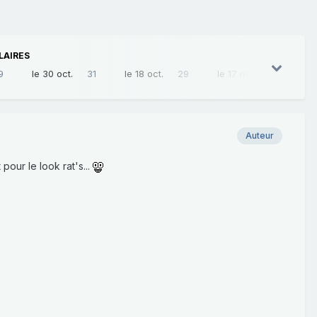
LAIRES
9
le 30 oct.
31
le 18 oct.
29
le 17 mars
28
Auteur
pour le look rat's...