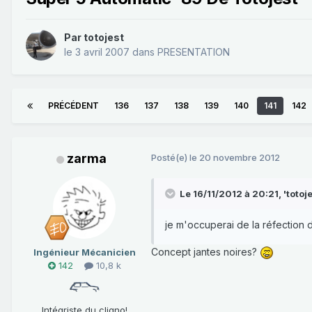
Par
totojest
le 3 avril 2007
dans
PRESENTATION
PRÉCÉDENT
136
137
138
139
140
141
142
zarma
Posté(e)
le 20 novembre 2012
Le 16/11/2012 à 20:21, 'totojes
je m'occuperai de la réfection 
Concept jantes noires?
Ingénieur Mécanicien
142
10,8 k
Intégriste du cligno!