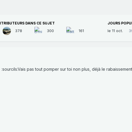
NTRIBUTEURS DANS CE SUJET
JOURS POPU
378
300
161
le 11 oct.
3
:sourcils:Vais pas tout pomper sur toi non plus, déjà le rabaissement 