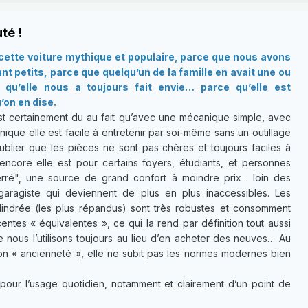
té !
ette voiture mythique et populaire, parce que nous avons
t petits, parce que quelqu’un de la famille en avait une ou
qu’elle nous a toujours fait envie… parce qu’elle est
’on en dise.
t certainement du au fait qu’avec une mécanique simple, avec
ique elle est facile à entretenir par soi-même sans un outillage
ublier que les pièces ne sont pas chères et toujours faciles à
 encore elle est pour certains foyers, étudiants, et personnes
ré", une source de grand confort à moindre prix : loin des
garagiste qui deviennent de plus en plus inaccessibles. Les
lindrée (les plus répandus) sont très robustes et consomment
ntes « équivalentes », ce qui la rend par définition tout aussi
e nous l’utilisons toujours au lieu d’en acheter des neuves… Au
son « ancienneté », elle ne subit pas les normes modernes bien
pour l’usage quotidien, notamment et clairement d’un point de