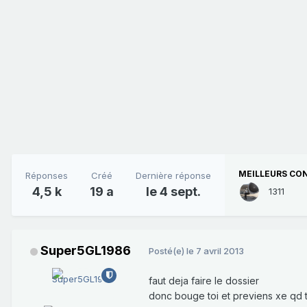
MEILLEURS CO
Réponses
Créé
Dernière réponse
4,5 k
19 a
le 4 sept.
1311
Super5GL1986
Posté(e)
le 7 avril 2013
faut deja faire le dossier
donc bouge toi et previens xe qd tu 