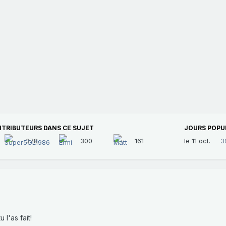
NTRIBUTEURS DANS CE SUJET
JOURS POPU
378
300
161
le 11 oct.
3
l'as fait!