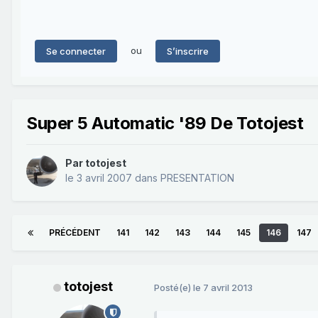
ou
Se connecter
S’inscrire
Super 5 Automatic '89 De Totojest
Par
totojest
le 3 avril 2007
dans
PRESENTATION
PRÉCÉDENT
141
142
143
144
145
146
147
totojest
Posté(e)
le 7 avril 2013