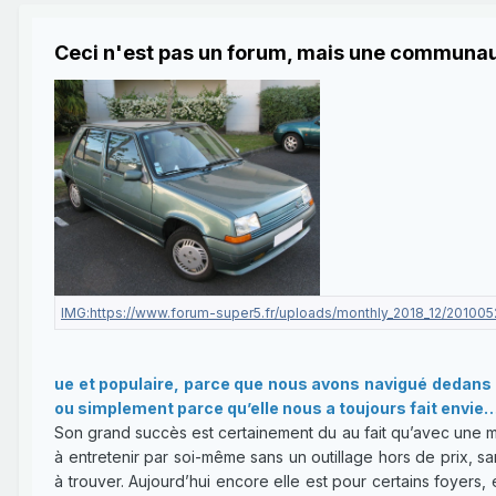
Ceci n'est pas un forum, mais une communau
ue et populaire, parce que nous avons navigué dedans é
ou simplement parce qu’elle nous a toujours fait envie… 
Son grand succès est certainement du au fait qu’avec une m
à entretenir par soi-même sans un outillage hors de prix, sa
à trouver. Aujourd’hui encore elle est pour certains foyers