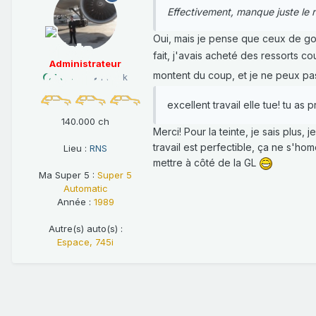
Effectivement, manque juste le r
Oui, mais je pense que ceux de gof
fait, j'avais acheté des ressorts c
Administrateur
montent du coup, et je ne peux pa
1 069
28,5 k
excellent travail elle tue! tu as
140.000 ch
Merci! Pour la teinte, je sais plus,
travail est perfectible, ça ne s'
Lieu :
RNS
mettre à côté de la GL
Ma Super 5 :
Super 5
Automatic
Année :
1989
Autre(s) auto(s) :
Espace, 745i