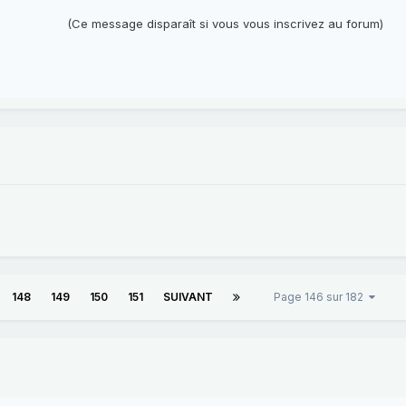
(Ce message disparaît si vous vous inscrivez au forum)
148
149
150
151
SUIVANT
Page 146 sur 182