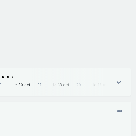
LAIRES
9
le 30 oct.
31
le 18 oct.
29
le 17 mars
28