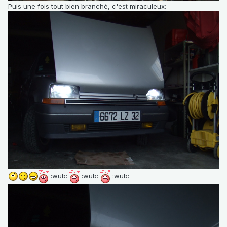
Puis une fois tout bien branché, c'est miraculeux:
:wub:
:wub:
:wub: