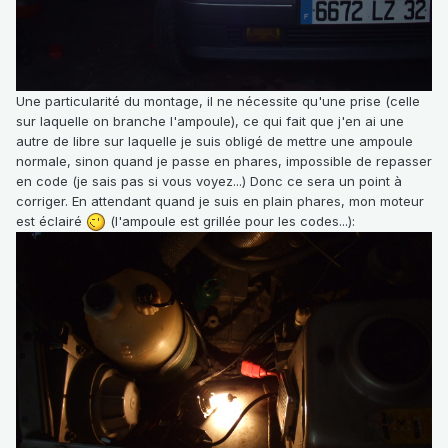
Une particularité du montage, il ne nécessite qu'une prise (celle
sur laquelle on branche l'ampoule), ce qui fait que j'en ai une
autre de libre sur laquelle je suis obligé de mettre une ampoule
normale, sinon quand je passe en phares, impossible de repasser
en code (je sais pas si vous voyez...) Donc ce sera un point à
corriger. En attendant quand je suis en plain phares, mon moteur
est éclairé
(l'ampoule est grillée pour les codes...):