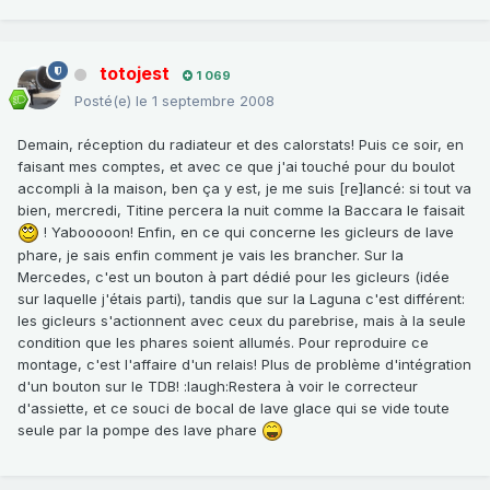
totojest
1 069
Posté(e)
le 1 septembre 2008
Demain, réception du radiateur et des calorstats! Puis ce soir, en
faisant mes comptes, et avec ce que j'ai touché pour du boulot
accompli à la maison, ben ça y est, je me suis [re]lancé: si tout va
bien, mercredi, Titine percera la nuit comme la Baccara le faisait
! Yabooooon! Enfin, en ce qui concerne les gicleurs de lave
phare, je sais enfin comment je vais les brancher. Sur la
Mercedes, c'est un bouton à part dédié pour les gicleurs (idée
sur laquelle j'étais parti), tandis que sur la Laguna c'est différent:
les gicleurs s'actionnent avec ceux du parebrise, mais à la seule
condition que les phares soient allumés. Pour reproduire ce
montage, c'est l'affaire d'un relais! Plus de problème d'intégration
d'un bouton sur le TDB! :laugh:Restera à voir le correcteur
d'assiette, et ce souci de bocal de lave glace qui se vide toute
seule par la pompe des lave phare