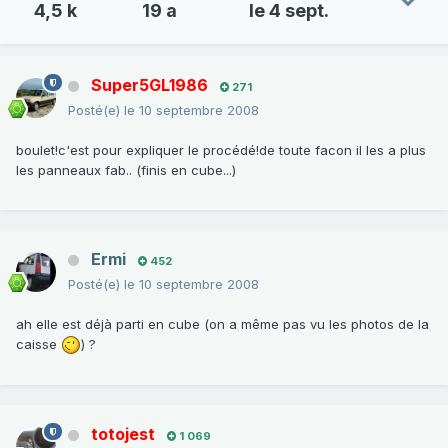
4,5 k
19 a
le 4 sept.
Super5GL1986
271
Posté(e)
le 10 septembre 2008
boulet!c'est pour expliquer le procédé!de toute facon il les a plus
les panneaux fab.. (finis en cube...)
Ermi
452
Posté(e)
le 10 septembre 2008
ah elle est déjà parti en cube (on a même pas vu les photos de la
caisse
) ?
totojest
1 069