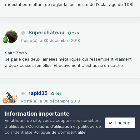
rhéostat permettant de régler la luminosité de l'éclairage du TDB)
Superchateau
276
Posté(e)
le 30 décembre 2018
Salut Zorro
Je parle des deux lamelles métalliques qui ressemblent vraiment
à deux cosses femelles. Effectivement c'est aussi un cache.
rapid35
141
Posté(e)
le 30 décembre 2018
Information importante
les 2 lamelles métalliques sont un shunt pour les voitures qui
n'ont pas le rhéostat. il faut les brancher sinon pas d’éclairage de
En utilisant ce site, vous acceptez nos conditions
I accept
compteur.
d'utilisation
Conditions d’utilisation
et politique de
confidentialité
Politique de confidentialité
.