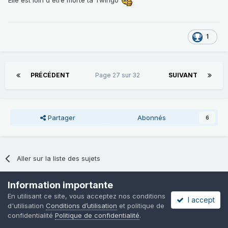
Elle est loin d'être morte ta Twingo
1
PRÉCÉDENT
Page 27 sur 32
SUIVANT
Partager
Abonnés
6
Aller sur la liste des sujets
Information importante
En ligne récemment
0 membre est en ligne
En utilisant ce site, vous acceptez nos conditions
I accept
d'utilisation
Conditions d’utilisation
et politique de
Aucun utilisateur enregistré regarde cette page.
confidentialité
Politique de confidentialité
.