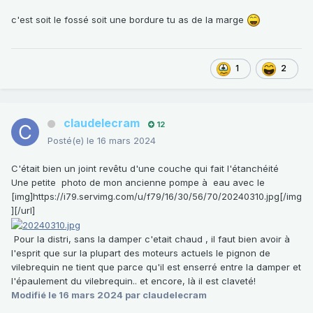
c'est soit le fossé soit une bordure tu as de la marge
1
2
claudelecram
12
Posté(e)
le 16 mars 2024
C'était bien un joint revêtu d'une couche qui fait l'étanchéité
Une petite photo de mon ancienne pompe à eau avec le
[img]https://i79.servimg.com/u/f79/16/30/56/70/20240310.jpg[/img
][/url]
Pour la distri, sans la damper c'etait chaud , il faut bien avoir à
l'esprit que sur la plupart des moteurs actuels le pignon de
vilebrequin ne tient que parce qu'il est enserré entre la damper et
l'épaulement du vilebrequin.. et encore, là il est claveté!
Modifié
le 16 mars 2024
par claudelecram