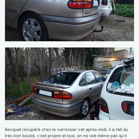
Becquet récupéré chez le carrossier cet après-midi, il a fait du
très bon boulot, c'est propre et tout, on ne voit même pas qu'il