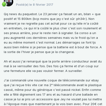
Posté(e)
le 8 février 2017
Qq news du paquebot. Le 23 janvier ça faisait un an, bilan + que
positif et 15 800km (bcp moins que jey c'est sûr :ph34r:). Non
vraiment je ne regrette pas cet achat pour ce qu'elle m'a coûté
en entretien, ce qui m'a coûté le plus cher c'est son roulement et
ses pneus arrière, pour le reste rien à signaler. Sa conso a un
peu augmenté ces dernières semaines mais vu le froid qu'on a
eu au même moment c'est normal. Les démarrages se font tjs
aussi bien même si je pense que la batterie est à bout de force. A
la sortie de l'hiver je pense que je la changerai.
Ah et aussi j'ai remarqué que la porte arrière conducteur avait du
mal à se verrouiller des fois. Des fois ça ferme et d'un coup sur
une fermeture elle va pas vouloir fermer. A surveiller.
J'ai commandé une nouvelle coque de télécommande sur ebay
que j'ai reçue très vite car ma 2° télécommande avait le plastique
cassé, même pour du générique c'est passé nickel. Enfin comme
elle a fêté dignement ses 17 ans et au hasard d'une ballade en
casse je lui ai pris un accessoire que Jey ne voulait pas lui mettre
à l'époque mais que maintenant je la vois bien avec. Pour 20€ cet