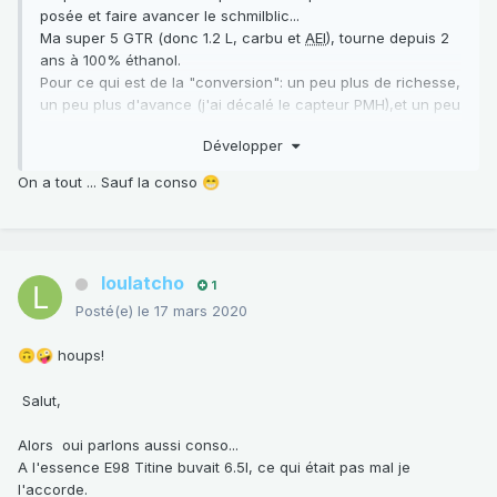
posée et faire avancer le schmilblic...
Ma super 5 GTR (donc 1.2 L, carbu et
AEI
), tourne depuis 2
ans à 100% éthanol.
Pour ce qui est de la "conversion": un peu plus de richesse,
un peu plus d'avance (j'ai décalé le capteur PMH),et un peu
de starter, voilou.
Développer
Aujourd'hui 180000km dont 25000 à 100% d"éthanol.
Après 3 ou 4 plein j'ai changé le filtre à essence, réglage
On a tout ... Sauf la conso
😁
de soupape après 10000 km et membrane depompe à
essence après 20000 km. voila pour les frais!
Bonne route à tous.
loulatcho
1
Posté(e)
le 17 mars 2020
houps!
🙃
🤪
Salut,
Alors oui parlons aussi conso...
A l'essence E98 Titine buvait 6.5l, ce qui était pas mal je
l'accorde.