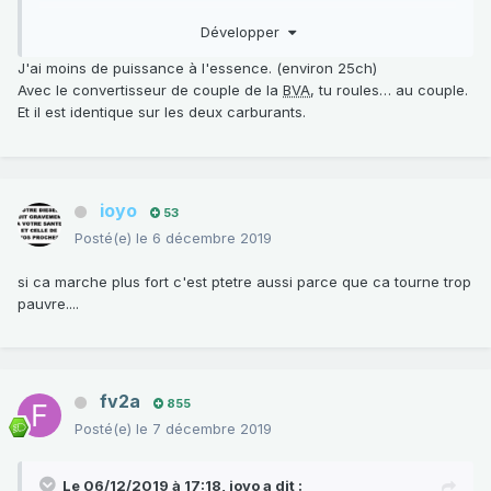
mienne prend bien 15ch au bas mot avec le E85.
Développer
J'ai moins de puissance à l'essence. (environ 25ch)
Avec le convertisseur de couple de la
BVA
, tu roules… au couple.
Et il est identique sur les deux carburants.
ioyo
53
Posté(e)
le 6 décembre 2019
si ca marche plus fort c'est ptetre aussi parce que ca tourne trop
pauvre....
fv2a
855
Posté(e)
le 7 décembre 2019
Le 06/12/2019 à 17:18,
ioyo
a dit :