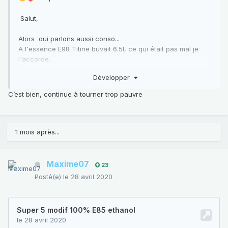
Salut,
Alors oui parlons aussi conso...
A l'essence E98 Titine buvait 6.5l, ce qui était pas mal je
l'accorde.
Développer
(Mais depuis J'ai remarqué que mon
AEI
n'est pas celui
d'origine, donc pas la bonne courbe!!!...Je vais me pencher
C’est bien, continue à tourner trop pauvre
dessus prochainement et ferais alors un petit retour la
dessus...)
Donc passage à 100% d'éthanol... et conso à 8.5l au début,
1 mois après...
puis en baisse jusqu'à 7.5l aujourd'hui!
Je passe au
CT
bientôt, du coup je posterai la pollution
Maxime07
23
actuelle comparée à la précédente à l'E98...
Posté(e)
le 28 avril 2020
A suivre... Bonne route!