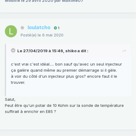
Modifié
le 29 avril 2020
par Maxime07
loulatcho
1
Posté(e)
le 6 mai 2020
Le 27/04/2019 à 15:46,
shiko
a dit :
c'est vrai c'est idéal..... bon sauf qu'avec un seul injecteur
ça galère quand même au premier démarrage si il gèle.
à voir du côté d'un injecteur plus gros? encore faut il le
trouver.
Salut,
Peut être qu'un potar de 10 Kohm sur la sonde de température
suffirait à enrichir en E85 ?