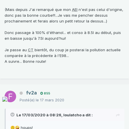
(Mais depuis J'ai remarqué que mon
AEI
n'est pas celui d'origine,
donc pas la bonne courbe!!!...Je vais me pencher dessus
prochainement et ferais alors un petit retour la dessus...)
Donc passage à 100% d'éthanol... et conso à 8.5l au début, puis
en baisse jusqu'à 7.5l aujourd'hui!
Je passe au
CT
bientôt, du coup je posterai la pollution actuelle
comparée à la précédente à l'E98...
A suivre... Bonne route!
fv2a
855
Posté(e)
le 17 mars 2020
Le 17/03/2020 à 08:26,
loulatcho
a dit :
houps!
🙃
🤪