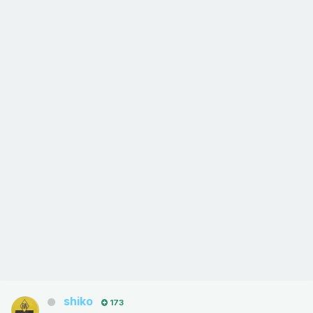
shiko
173