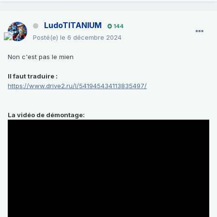
LudoTITANIUM
144
Posté(e)
le 6 décembre 2024
Non c'est pas le mien
Il faut traduire
:
https://www.drive2.ru/l/541945434113835497/
La vidéo de démontage: