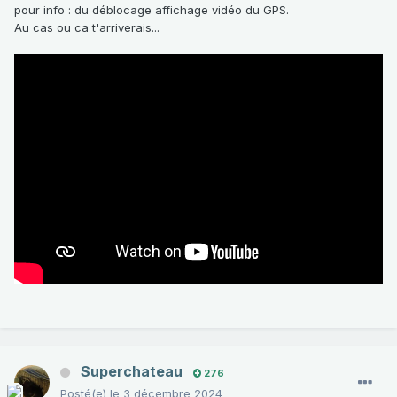
pour info
:
du déblocage affichage vidéo du GPS.
Au cas ou ca t'arriverais...
Superchateau
276
Posté(e)
le 3 décembre 2024