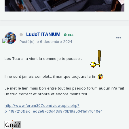
LudoTITANIUM
144
Posté(e)
le 6 décembre 2024
Les Tuto a la vient la comme je te pousse ...
Il ne sont jamais complet... il manque toujours la fin
Je met le lien mais bon entre tout les pseudo forum aucun n'a fait
un truc correct et propre et encore moins fini...
http://www.forum307.com/viewtopic.php?
p=1187210&sid=ed2e87d3d43d970b19a5041ef71640e4