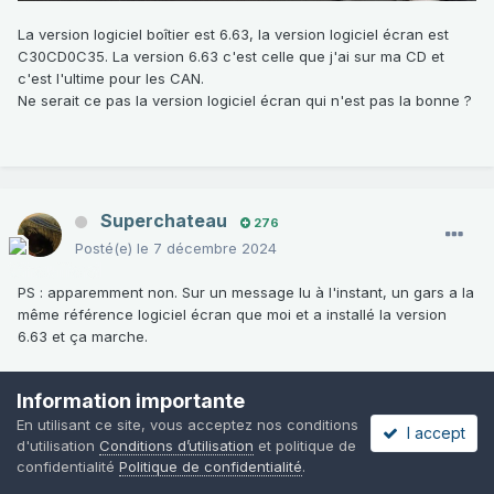
La version logiciel boîtier est 6.63, la version logiciel écran est
C30CD0C35. La version 6.63 c'est celle que j'ai sur ma CD et
c'est l'ultime pour les CAN.
Ne serait ce pas la version logiciel écran qui n'est pas la bonne ?
Superchateau
276
Posté(e)
le 7 décembre 2024
PS : apparemment non. Sur un message lu à l'instant, un gars a la
même référence logiciel écran que moi et a installé la version
6.63 et ça marche.
Information importante
En utilisant ce site, vous acceptez nos conditions
I accept
totojest
1 069
d'utilisation
Conditions d’utilisation
et politique de
Posté(e)
le 7 décembre 2024
confidentialité
Politique de confidentialité
.