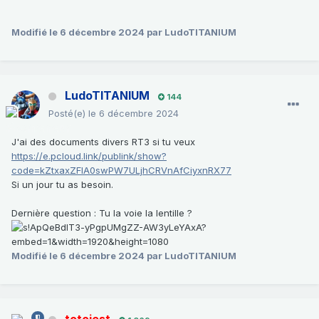
Modifié
le 6 décembre 2024
par LudoTITANIUM
LudoTITANIUM
144
Posté(e)
le 6 décembre 2024
J'ai des documents divers RT3 si tu veux
https://e.pcloud.link/publink/show?
code=kZtxaxZFIA0swPW7ULjhCRVnAfCiyxnRX77
Si un jour tu as besoin.
Dernière question : Tu la voie la lentille ?
Modifié
le 6 décembre 2024
par LudoTITANIUM
totojest