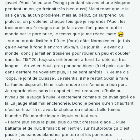
(avant l'Audi j'ai eu une Twingo pendant six ans et une Megane
pendant un an, ça freinait très bien aussi) Maintenant que je le
sais ça va, aucun problème, mais au début, ça surprend. Ou
plutôt si, un problème: chaque fois que je reprends l'Audi, les
trois premiers freinages que je fais avec font passer tout le
monde par le pare brise, le temps que je me réacclimate
- sur autoroute limitée à 110 en (forte) côte. Normalement je fais
ça en 4eme à fond à environ 95km/h. Ce jour là il y avair du
monde, donc j'ai fait en troisième pour rouler un peu et doubler
dans les 115/120, toujours entièrement à fond. La côte est très
longue ... Arrivé en haut, gros panache blanc (à tel point que les
gens derrière ne voyaient plus, ils se sont arrêtés ...). Je me dis
'oops, le joint de culasse'. Je ralentis, il me restait 50km à faire.
La fumée disparait, titine roule encore et m'amène à bon port.
Je regarde alors sous le capot et il est recouvert d'huile au
niveau de la jauge à huile, exactement comme si ça avait giclé de
là. La jauge était mal enclenchée. Donc je pense qu'en chauffant,
c'est sorti par là et avec la chaleur du moteur, belle fumée
blanche. Elle marche impec depuis en tout cas.
- l'autre jour sous la pluie, plus du tout d'essuie glace ... Pluie
battante et de nuit. Il fallait bien rentrer, sur l'autoroute ça c'est
passé (les bandes blanches par terre et les panneaux