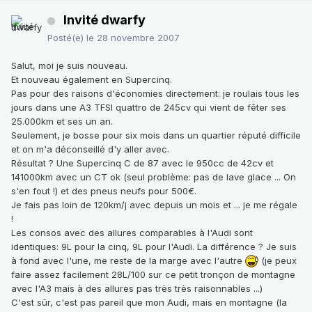
Invité dwarfy
Posté(e)
le 28 novembre 2007
Salut, moi je suis nouveau.
Et nouveau également en Supercinq.
Pas pour des raisons d'économies directement: je roulais tous les
jours dans une A3 TFSI quattro de 245cv qui vient de fêter ses
25.000km et ses un an.
Seulement, je bosse pour six mois dans un quartier réputé difficile
et on m'a déconseillé d'y aller avec.
Résultat ? Une Supercinq C de 87 avec le 950cc de 42cv et
141000km avec un CT ok (seul problème: pas de lave glace ... On
s'en fout !) et des pneus neufs pour 500€.
Je fais pas loin de 120km/j avec depuis un mois et ... je me régale
!
Les consos avec des allures comparables à l'Audi sont
identiques: 9L pour la cinq, 9L pour l'Audi. La différence ? Je suis
à fond avec l'une, me reste de la marge avec l'autre
(je peux
faire assez facilement 28L/100 sur ce petit tronçon de montagne
avec l'A3 mais à des allures pas très très raisonnables ...)
C'est sûr, c'est pas pareil que mon Audi, mais en montagne (la