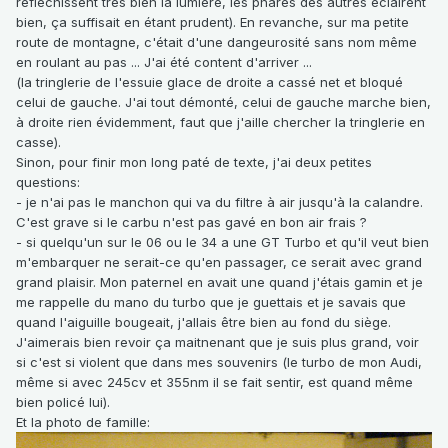
réfléchissent très bien la lumière, les phares des autres éclairent
bien, ça suffisait en étant prudent). En revanche, sur ma petite
route de montagne, c'était d'une dangeurosité sans nom même
en roulant au pas ... J'ai été content d'arriver ...
(la tringlerie de l'essuie glace de droite a cassé net et bloqué
celui de gauche. J'ai tout démonté, celui de gauche marche bien,
à droite rien évidemment, faut que j'aille chercher la tringlerie en
casse).
Sinon, pour finir mon long paté de texte, j'ai deux petites
questions:
- je n'ai pas le manchon qui va du filtre à air jusqu'à la calandre.
C'est grave si le carbu n'est pas gavé en bon air frais ?
- si quelqu'un sur le 06 ou le 34 a une GT Turbo et qu'il veut bien
m'embarquer ne serait-ce qu'en passager, ce serait avec grand
grand plaisir. Mon paternel en avait une quand j'étais gamin et je
me rappelle du mano du turbo que je guettais et je savais que
quand l'aiguille bougeait, j'allais être bien au fond du siège.
J'aimerais bien revoir ça maitnenant que je suis plus grand, voir
si c'est si violent que dans mes souvenirs (le turbo de mon Audi,
même si avec 245cv et 355nm il se fait sentir, est quand même
bien policé lui).
Et la photo de famille: