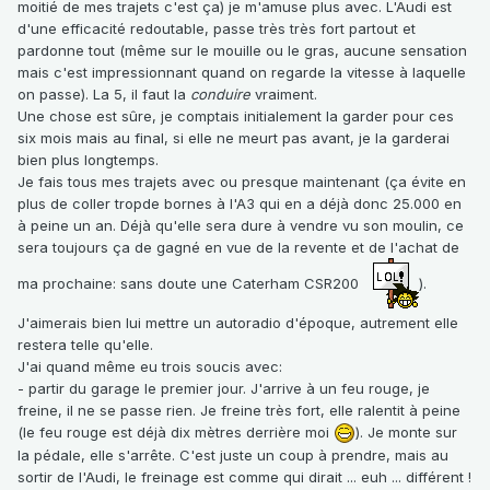
moitié de mes trajets c'est ça) je m'amuse plus avec. L'Audi est
d'une efficacité redoutable, passe très très fort partout et
pardonne tout (même sur le mouille ou le gras, aucune sensation
mais c'est impressionnant quand on regarde la vitesse à laquelle
on passe). La 5, il faut la
conduire
vraiment.
Une chose est sûre, je comptais initialement la garder pour ces
six mois mais au final, si elle ne meurt pas avant, je la garderai
bien plus longtemps.
Je fais tous mes trajets avec ou presque maintenant (ça évite en
plus de coller tropde bornes à l'A3 qui en a déjà donc 25.000 en
à peine un an. Déjà qu'elle sera dure à vendre vu son moulin, ce
sera toujours ça de gagné en vue de la revente et de l'achat de
ma prochaine: sans doute une Caterham CSR200
).
J'aimerais bien lui mettre un autoradio d'époque, autrement elle
restera telle qu'elle.
J'ai quand même eu trois soucis avec:
- partir du garage le premier jour. J'arrive à un feu rouge, je
freine, il ne se passe rien. Je freine très fort, elle ralentit à peine
(le feu rouge est déjà dix mètres derrière moi
). Je monte sur
la pédale, elle s'arrête. C'est juste un coup à prendre, mais au
sortir de l'Audi, le freinage est comme qui dirait ... euh ... différent !