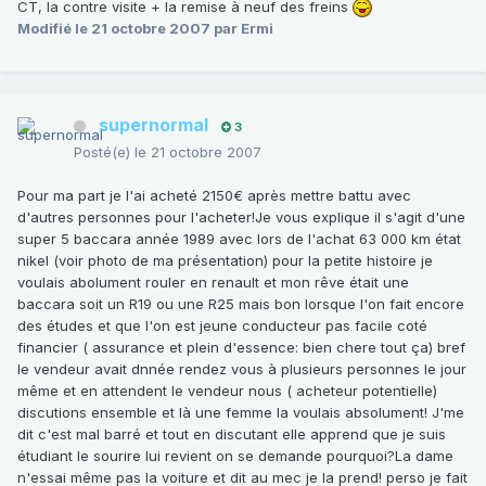
CT, la contre visite + la remise à neuf des freins
Modifié
le 21 octobre 2007
par Ermi
supernormal
3
Posté(e)
le 21 octobre 2007
Pour ma part je l'ai acheté 2150€ après mettre battu avec
d'autres personnes pour l'acheter!Je vous explique il s'agit d'une
super 5 baccara année 1989 avec lors de l'achat 63 000 km état
nikel (voir photo de ma présentation) pour la petite histoire je
voulais abolument rouler en renault et mon rêve était une
baccara soit un R19 ou une R25 mais bon lorsque l'on fait encore
des études et que l'on est jeune conducteur pas facile coté
financier ( assurance et plein d'essence: bien chere tout ça) bref
le vendeur avait dnnée rendez vous à plusieurs personnes le jour
même et en attendent le vendeur nous ( acheteur potentielle)
discutions ensemble et là une femme la voulais absolument! J'me
dit c'est mal barré et tout en discutant elle apprend que je suis
étudiant le sourire lui revient on se demande pourquoi?La dame
n'essai même pas la voiture et dit au mec je la prend! perso je fait