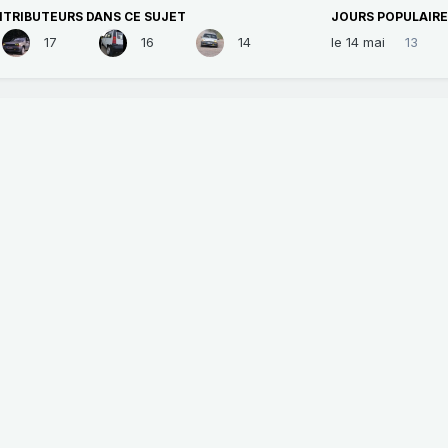
NTRIBUTEURS DANS CE SUJET
JOURS POPULAIR
17
16
14
le 14 mai
13