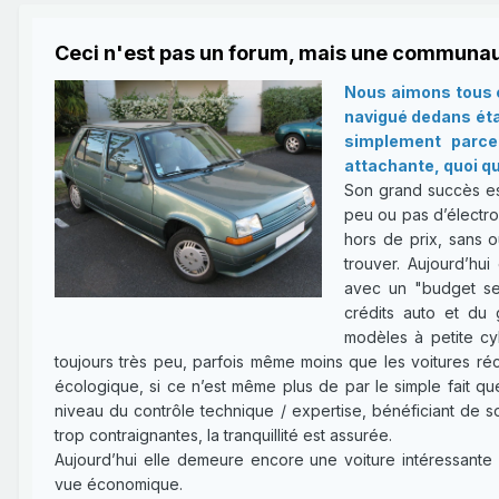
Ceci n'est pas un forum, mais une communau
Nous aimons tous c
navigué dedans étan
simplement parce 
attachante, quoi qu
Son grand succès es
peu ou pas d’électron
hors de prix, sans o
trouver. Aujourd’hui
avec un "budget ser
crédits auto et du 
modèles à petite cy
toujours très peu, parfois même moins que les voitures réce
écologique, si ce n’est même plus de par le simple fait qu
niveau du contrôle technique / expertise, bénéficiant de 
trop contraignantes, la tranquillité est assurée.
Aujourd’hui elle demeure encore une voiture intéressante 
vue économique.