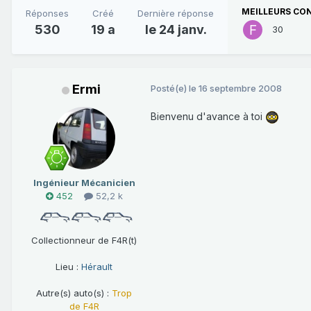
MEILLEURS CO
Réponses
Créé
Dernière réponse
530
19 a
le 24 janv.
30
Ermi
Posté(e)
le 16 septembre 2008
Bienvenu d'avance à toi
Ingénieur Mécanicien
452
52,2 k
Collectionneur de F4R(t)
Lieu :
Hérault
Autre(s) auto(s) :
Trop
de F4R