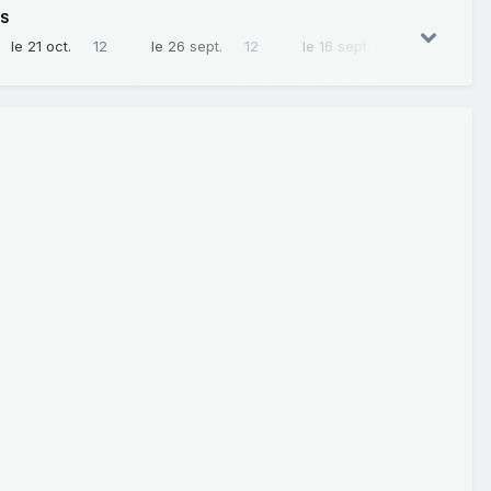
ES
le 21 oct.
12
le 26 sept.
12
le 16 sept.
11