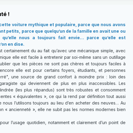
té !
ette voiture mythique et populaire, parce que nous avons
t petits, parce que quelqu’un de la famille en avait une ou
qu’elle nous a toujours fait envie… parce qu’elle est
’on en dise.
t certainement du au fait qu’avec une mécanique simple, avec
ique elle est facile à entretenir par soi-même sans un outillage
ublier que les pièces ne sont pas chères et toujours faciles à
 encore elle est pour certains foyers, étudiants, et personnes
ré", une source de grand confort à moindre prix : loin des
garagiste qui deviennent de plus en plus inaccessibles. Les
lindrée (les plus répandus) sont très robustes et consomment
ntes « équivalentes », ce qui la rend par définition tout aussi
e nous l’utilisons toujours au lieu d’en acheter des neuves… Au
son « ancienneté », elle ne subit pas les normes modernes bien
pour l’usage quotidien, notamment et clairement d’un point de