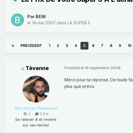
Par
BENI
le 14 mai 2007
dans
LA SUPER 5
PRÉCÉDENT
1
2
3
4
5
6
7
8
9
10
Tévenne
Posté(e)
le 16 septembre 2008
Merci pour ta réponse. De toute fa
plus que prévu.
Mécanicien Paresseux
0
1,3 k
Se relever 8 et revenir
sur ses terres!