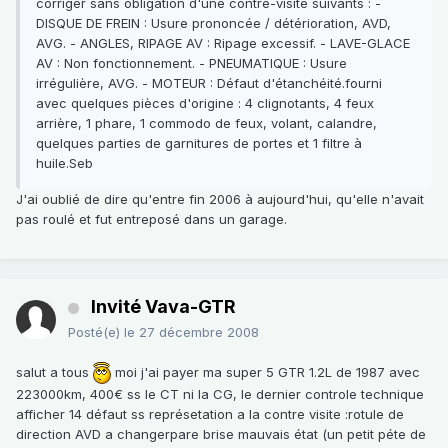
corriger sans obligation d'une contre-visite suivants : -
DISQUE DE FREIN : Usure prononcée / détérioration, AVD,
AVG. - ANGLES, RIPAGE AV : Ripage excessif. - LAVE-GLACE
AV : Non fonctionnement. - PNEUMATIQUE : Usure
irrégulière, AVG. - MOTEUR : Défaut d'étanchéité.fourni
avec quelques pièces d'origine : 4 clignotants, 4 feux
arrière, 1 phare, 1 commodo de feux, volant, calandre,
quelques parties de garnitures de portes et 1 filtre à
huile.Seb
J'ai oublié de dire qu'entre fin 2006 à aujourd'hui, qu'elle n'avait
pas roulé et fut entreposé dans un garage.
Invité Vava-GTR
Posté(e)
le 27 décembre 2008
salut a tous
moi j'ai payer ma super 5 GTR 1.2L de 1987 avec
223000km, 400€ ss le CT ni la CG, le dernier controle technique
afficher 14 défaut ss représetation a la contre visite :rotule de
direction AVD a changerpare brise mauvais état (un petit péte de