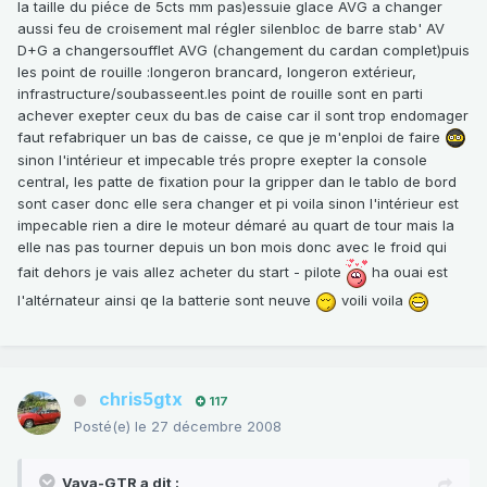
la taille du piéce de 5cts mm pas)essuie glace AVG a changer
aussi feu de croisement mal régler silenbloc de barre stab' AV
D+G a changersoufflet AVG (changement du cardan complet)puis
les point de rouille :longeron brancard, longeron extérieur,
infrastructure/soubasseent.les point de rouille sont en parti
achever exepter ceux du bas de caise car il sont trop endomager
faut refabriquer un bas de caisse, ce que je m'enploi de faire
sinon l'intérieur et impecable trés propre exepter la console
central, les patte de fixation pour la gripper dan le tablo de bord
sont caser donc elle sera changer et pi voila sinon l'intérieur est
impecable rien a dire le moteur démaré au quart de tour mais la
elle nas pas tourner depuis un bon mois donc avec le froid qui
fait dehors je vais allez acheter du start - pilote
ha ouai est
l'altérnateur ainsi qe la batterie sont neuve
voili voila
chris5gtx
117
Posté(e)
le 27 décembre 2008
Vava-GTR a dit :