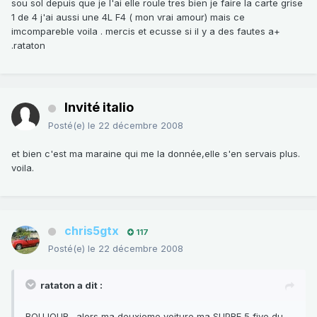
sou sol depuis que je l'ai elle roule tres bien je faire la carte grise
1 de 4 j'ai aussi une 4L F4 ( mon vrai amour) mais ce
imcompareble voila . mercis et ecusse si il y a des fautes a+
.rataton
Invité italio
Posté(e)
le 22 décembre 2008
et bien c'est ma maraine qui me la donnée,elle s'en servais plus.
voila.
chris5gtx
117
Posté(e)
le 22 décembre 2008
rataton a dit :
BOUJOUR . alors ma deuxieme voiture ma SUPRE 5 five du