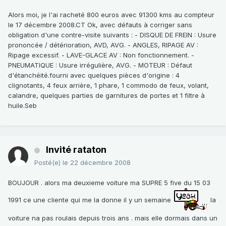
Alors moi, je l'ai racheté 800 euros avec 91300 kms au compteur
le 17 décembre 2008.CT Ok, avec défauts à corriger sans
obligation d'une contre-visite suivants : - DISQUE DE FREIN : Usure
prononcée / détérioration, AVD, AVG. - ANGLES, RIPAGE AV :
Ripage excessif. - LAVE-GLACE AV : Non fonctionnement. -
PNEUMATIQUE : Usure irrégulière, AVG. - MOTEUR : Défaut
d'étanchéité.fourni avec quelques pièces d'origine : 4
clignotants, 4 feux arrière, 1 phare, 1 commodo de feux, volant,
calandre, quelques parties de garnitures de portes et 1 filtre à
huile.Seb
Invité rataton
Posté(e)
le 22 décembre 2008
BOUJOUR . alors ma deuxieme voiture ma SUPRE 5 five du 15 03
1991 ce une cliente qui me la donne il y un semaine
la
voiture na pas roulais depuis trois ans . mais elle dormais dans un