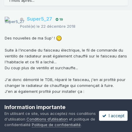
1 mois après...
Super5_27
19
Posté(e)
le 22 décembre 2018
Des nouvelles de ma Sup' !
Suite à l'incendie du faisceau électrique, le fil de commande du
ventillo de radiateur avait également chauffé sur le faisceau dans
l'habitacle et ce fil a laché...
Du coup plus de ventillo et surchauffe...
J'ai donc démonté le TDB, réparé le faisceau, j'en ai profité pour
changer le radiateur de chauffage qui commençait à fuire.
J'en ai également profité pour installer ça
:
Information importante
En utilisant ce site, vous acceptez nos conditions
C'est ce qui manquais vraiment sur mon TDB et de nuit ça donne
I accept
d'utilisation
Conditions d’utilisation
et politique de
ça (désolé pour la qualité)
:
confidentialité
Politique de confidentialité
.