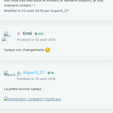
Elle roule très bien pour le moment et démarre toujours, je suis
vraiment content !
?
Modifié
le 22 août 2018
par Super5_27
Ermi
452
Posté(e)
le 22 août 2018
Sympa ces changements
Super5_27
19
Posté(e)
le 30 août 2018
La petite touche sympa
: