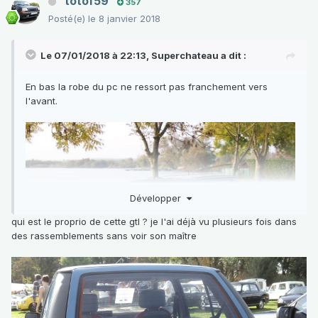
totof59
357
Posté(e)
le 8 janvier 2018
Là, je suis au max.
Le 07/01/2018 à 22:13,
Superchateau
a dit :
En bas la robe du pc ne ressort pas franchement vers
l'avant.
Développer
qui est le proprio de cette gtl ? je l'ai déjà vu plusieurs fois dans
des rassemblements sans voir son maître