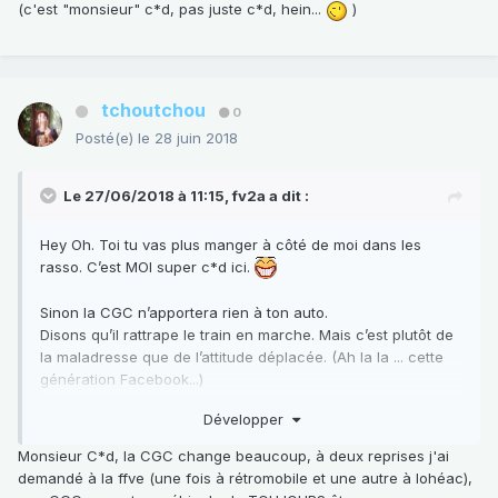
(c'est "monsieur" c*d, pas juste c*d, hein...
)
tchoutchou
0
Posté(e)
le 28 juin 2018
Le 27/06/2018 à 11:15,
fv2a
a dit :
Hey Oh. Toi tu vas plus manger à côté de moi dans les
rasso. C’est MOI super c*d ici.
Sinon la CGC n’apportera rien à ton auto.
Disons qu’il rattrape le train en marche. Mais c’est plutôt de
la maladresse que de l’attitude déplacée. (Ah la la ... cette
génération Facebook...)
Ah merde; grillé par Ermi
Développer
Monsieur C*d, la CGC change beaucoup, à deux reprises j'ai
demandé à la ffve (une fois à rétromobile et une autre à lohéac),