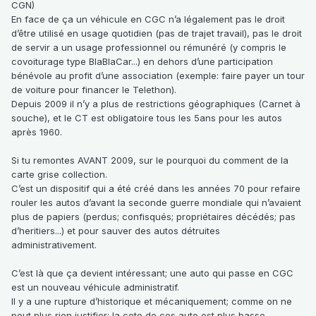
CGN)
En face de ça un véhicule en CGC n’a légalement pas le droit
d’être utilisé en usage quotidien (pas de trajet travail), pas le droit
de servir a un usage professionnel ou rémunéré (y compris le
covoiturage type BlaBlaCar...) en dehors d’une participation
bénévole au profit d’une association (exemple: faire payer un tour
de voiture pour financer le Telethon).
Depuis 2009 il n’y a plus de restrictions géographiques (Carnet à
souche), et le CT est obligatoire tous les 5ans pour les autos
après 1960.
Si tu remontes AVANT 2009, sur le pourquoi du comment de la
carte grise collection.
C’est un dispositif qui a été créé dans les années 70 pour refaire
rouler les autos d’avant la seconde guerre mondiale qui n’avaient
plus de papiers (perdus; confisqués; propriétaires décédés; pas
d’heritiers...) et pour sauver des autos détruites
administrativement.
C’est là que ça devient intéressant; une auto qui passe en CGC
est un nouveau véhicule administratif.
Il y a une rupture d’historique et mécaniquement; comme on ne
peut plus rien justifier; la cote de ces auto est plus basse.