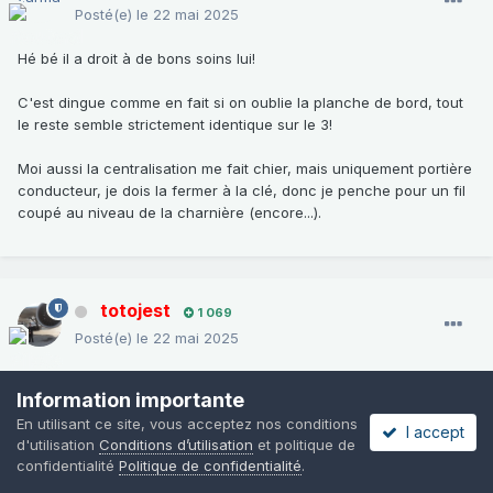
Posté(e)
le 22 mai 2025
Hé bé il a droit à de bons soins lui!
C'est dingue comme en fait si on oublie la planche de bord, tout
le reste semble strictement identique sur le 3!
Moi aussi la centralisation me fait chier, mais uniquement portière
conducteur, je dois la fermer à la clé, donc je penche pour un fil
coupé au niveau de la charnière (encore...).
totojest
1 069
Posté(e)
le 22 mai 2025
Il y a 4 heures, zarma a dit :
Information importante
En utilisant ce site, vous acceptez nos conditions
I accept
Hé bé il a droit à de bons soins lui!
d'utilisation
Conditions d’utilisation
et politique de
confidentialité
Politique de confidentialité
.
Je fais comme je peux
(ça veut dire que je voudrais pouvoir