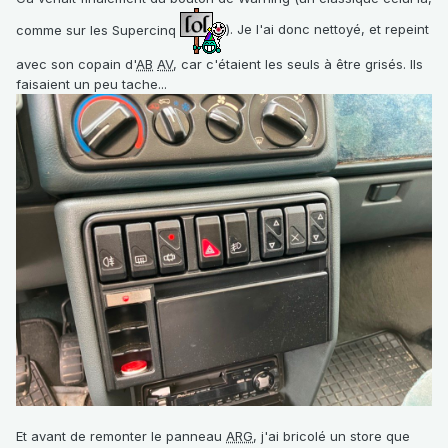
comme sur les Supercinq
). Je l'ai donc nettoyé, et repeint
avec son copain d'
AB
AV
, car c'étaient les seuls à être grisés. Ils
faisaient un peu tache...
Et avant de remonter le panneau
ARG
, j'ai bricolé un store que