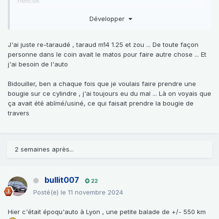
hélicoĩl.
Développer
Comment était-ce bidouillé ?
Comment as-tu re-taraudé ?
J'ai juste re-taraudé , taraud m14 1.25 et zou ... De toute façon
personne dans le coin avait le matos pour faire autre chose ... Et
j'ai besoin de l'auto
Bidouiller, ben a chaque fois que je voulais faire prendre une
bougie sur ce cylindre , j'ai toujours eu du mal ... Là on voyais que
ça avait été abîmé/usiné, ce qui faisait prendre la bougie de
travers
2 semaines après...
bullit007
22
Posté(e)
le 11 novembre 2024
Hier c'était époqu'auto à Lyon , une petite balade de +/- 550 km