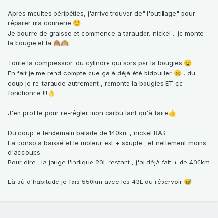
Après moultes péripéties, j'arrive trouver de" l'outillage" pour
réparer ma connerie
😌
Je bourre de graisse et commence a tarauder, nickel .. je monte
la bougie et la
🙈
🙉
Toute la compression du cylindre qui sors par la bougies
😦
En fait je me rend compte que ça à déjà été bidouiller
, du
☹️
coup je re-taraude autrement , remonte la bougies ET ça
fonctionne !!!
👌
J'en profite pour re-régler mon carbu tant qu'à faire
👍
Du coup le lendemain balade de 140km , nickel RAS
La conso a baissé et le moteur est + souple , et nettement moins
d'accoups
Pour dire , la jauge l'indique 20L restant , j'ai déjà fait + de 400km
Là où d'habitude je fais 550km avec les 43L du réservoir
😅