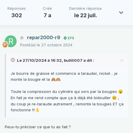
Réponses
Créé
Dernière réponse
302
7 a
le 22 juil.
repar2000-r9
273
Posté(e)
le 27 octobre 2024
Le 27/10/2024 à 16:32,
bullit007
a dit :
Je bourre de graisse et commence a tarauder, nickel .. je
monte la bougie et la
🙈
🙉
Toute la compression du cylindre qui sors par la bougies
😦
En fait je me rend compte que ça à déjà été bidouiller
,
☹️
du coup je re-taraude autrement , remonte la bougies ET ça
fonctionne !!!
👌
Peux-tu préciser ce que tu as fait ?