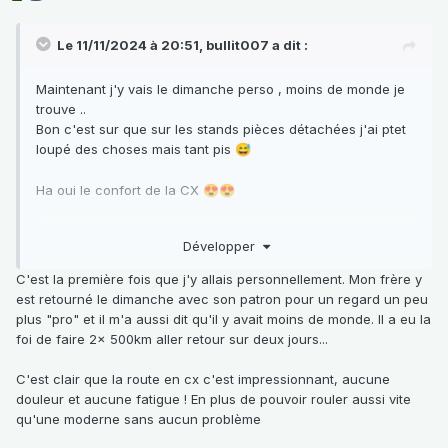
Le 11/11/2024 à 20:51,
bullit007
a dit :
Maintenant j'y vais le dimanche perso , moins de monde je
trouve ..
Bon c'est sur que sur les stands pièces détachées j'ai ptet
loupé des choses mais tant pis
😅
Ha oui le confort de la CX
😍
😍
Moi les sièges de ma super 5 sont mort .. j'ai un intérieur de
Développer
GTR a monté mais fait toujours pas fait la retouche sur le
siège conducteur, ni regarder pour les écrous cage ( vu
C'est la première fois que j'y allais personnellement. Mon frère y
que les glissière sont + larges que celles de mes sièges
est retourné le dimanche avec son patron pour un regard un peu
actuels )
plus "pro" et il m'a aussi dit qu'il y avait moins de monde. Il a eu la
foi de faire 2x 500km aller retour sur deux jours...
C'est clair que la route en cx c'est impressionnant, aucune
douleur et aucune fatigue ! En plus de pouvoir rouler aussi vite
qu'une moderne sans aucun problème