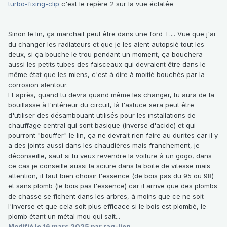
turbo-fixing-clip
c'est le repère 2 sur la vue éclatée
Sinon le lin, ça marchait peut être dans une ford T.... Vue que j'ai
du changer les radiateurs et que je les aient autopsié tout les
deux, si ça bouche le trou pendant un moment, ça bouchera
aussi les petits tubes des faisceaux qui devraient être dans le
même état que les miens, c'est à dire à moitié bouchés par la
corrosion alentour.
Et après, quand tu devra quand même les changer, tu aura de la
bouillasse à l'intérieur du circuit, là l'astuce sera peut être
d'utiliser des désambouant utilisés pour les installations de
chauffage central qui sont basique (inverse d'acide) et qui
pourront "bouffer" le lin, ça ne devrait rien faire au durites car il y
a des joints aussi dans les chaudières mais franchement, je
déconseille, sauf si tu veux revendre la voiture à un gogo, dans
ce cas je conseille aussi la sciure dans la boite de vitesse mais
attention, il faut bien choisir l'essence (de bois pas du 95 ou 98)
et sans plomb (le bois pas l'essence) car il arrive que des plombs
de chasse se fichent dans les arbres, à moins que ce ne soit
l'inverse et que cela soit plus efficace si le bois est plombé, le
plomb étant un métal mou qui sait...
Modifié
le 16 mars 2025
par rag-lien