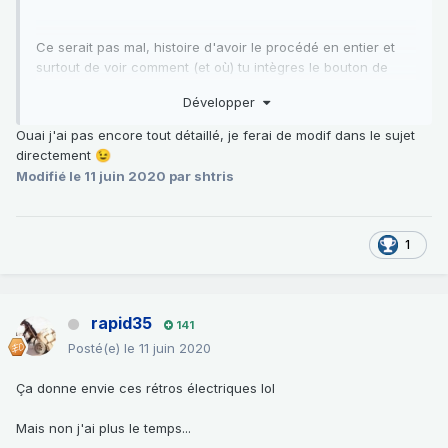
Ce serait pas mal, histoire d'avoir le procédé en entier et
surtout de voir comment (et où) tu intègres le bouton de
réglage ainsi qu'éventuellement le câblage.
Développer
Ouai j'ai pas encore tout détaillé, je ferai de modif dans le sujet
directement
😉
Modifié
le 11 juin 2020
par shtris
1
rapid35
141
Posté(e)
le 11 juin 2020
Ça donne envie ces rétros électriques lol
Mais non j'ai plus le temps...