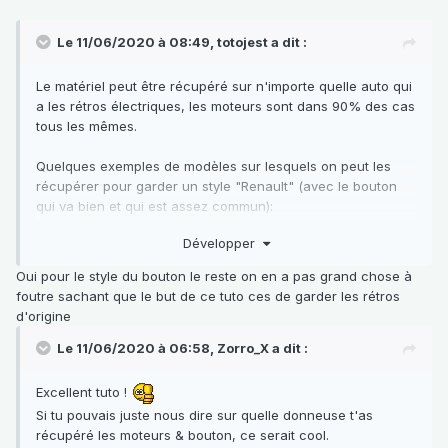
Le 11/06/2020 à 08:49,
totojest
a dit :
Le matériel peut être récupéré sur n'importe quelle auto qui
a les rétros électriques, les moteurs sont dans 90% des cas
tous les mêmes.
Quelques exemples de modèles sur lesquels on peut les
récupérer pour garder un style "Renault" (avec le bouton
qui va bien et qui est assez commun):
- Twingo
Développer
- Clio
- R19
Oui pour le style du bouton le reste on en a pas grand chose à
- Megane
foutre sachant que le but de ce tuto ces de garder les rétros
- Laguna
d'origine
- Safrane
- Espace
Le 11/06/2020 à 06:58,
Zorro_X
a dit :
...
Excellent tuto !
Avec des boutons de réglages plus anciens, on trouve les
Si tu pouvais juste nous dire sur quelle donneuse t'as
R11, R21, Espace 1 et R25.
récupéré les moteurs & bouton, ce serait cool.