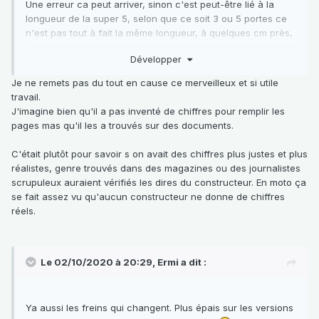
Une erreur ca peut arriver, sinon c'est peut-être lié à la
longueur de la super 5, selon que ce soit 3 ou 5 portes ce
n'est pas tout à fait la même longueur, à quelques cm près,
mais si tu comptes la tôle, ca peut rapidement faire
Développer
quelques Kg...
Je ne remets pas du tout en cause ce merveilleux et si utile
travail.
J'imagine bien qu'il a pas inventé de chiffres pour remplir les
pages mas qu'il les a trouvés sur des documents.
C'était plutôt pour savoir s on avait des chiffres plus justes et plus
réalistes, genre trouvés dans des magazines ou des journalistes
scrupuleux auraient vérifiés les dires du constructeur. En moto ça
se fait assez vu qu'aucun constructeur ne donne de chiffres
réels.
Le 02/10/2020 à 20:29,
Ermi
a dit :
Ya aussi les freins qui changent. Plus épais sur les versions