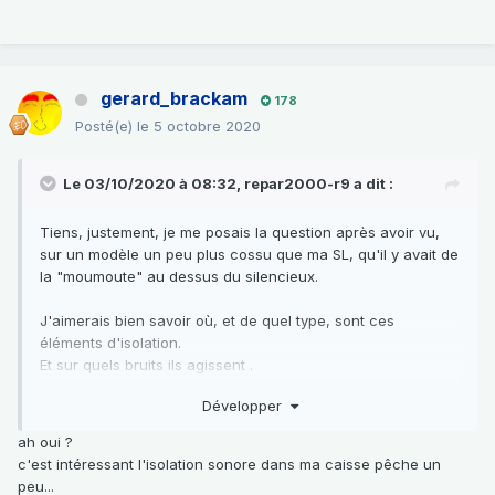
gerard_brackam
178
Posté(e)
le 5 octobre 2020
Le 03/10/2020 à 08:32,
repar2000-r9
a dit :
Tiens, justement, je me posais la question après avoir vu,
sur un modèle un peu plus cossu que ma SL, qu'il y avait de
la "moumoute" au dessus du silencieux.
J'aimerais bien savoir où, et de quel type, sont ces
éléments d'isolation.
Et sur quels bruits ils agissent .
Et avec quelle importance, pour savoir lesquels seraient les
Développer
plus utiles à ajouter .
ah oui ?
c'est intéressant l'isolation sonore dans ma caisse pêche un
peu...